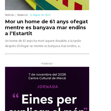
Notícies
Redacció
-
8 d'agost de 2026
Mor un home de 61 anys ofegat
mentre es banyava mar endins
a l’Estartit
Un home de 61 anys ha mort aquest dissabte a la tarda
després d’ofegar-se mentre es banyava mar endins, a...
- Publicitat -