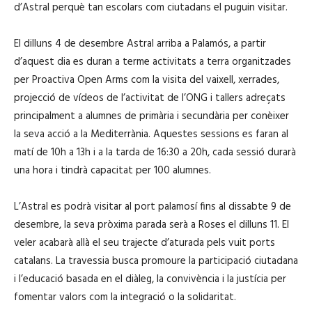
d’Astral perquè tan escolars com ciutadans el puguin visitar.
El dilluns 4 de desembre Astral arriba a Palamós, a partir
d’aquest dia es duran a terme activitats a terra organitzades
per Proactiva Open Arms com la visita del vaixell, xerrades,
projecció de vídeos de l’activitat de l’ONG i tallers adreçats
principalment a alumnes de primària i secundària per conèixer
la seva acció a la Mediterrània. Aquestes sessions es faran al
matí de 10h a 13h i a la tarda de 16:30 a 20h, cada sessió durarà
una hora i tindrà capacitat per 100 alumnes.
L’Astral es podrà visitar al port palamosí fins al dissabte 9 de
desembre, la seva pròxima parada serà a Roses el dilluns 11. El
veler acabarà allà el seu trajecte d’aturada pels vuit ports
catalans. La travessia busca promoure la participació ciutadana
i l’educació basada en el diàleg, la convivència i la justícia per
fomentar valors com la integració o la solidaritat.