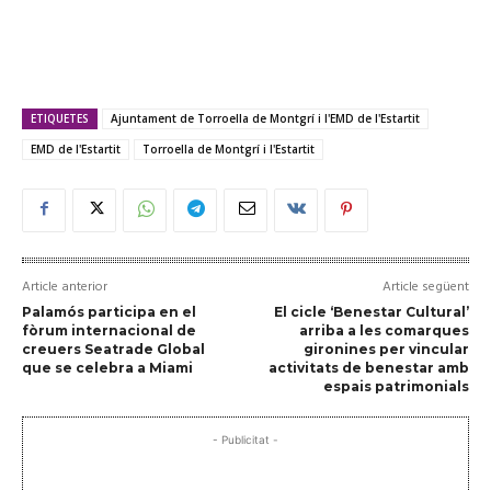
ETIQUETES
Ajuntament de Torroella de Montgrí i l'EMD de l'Estartit
EMD de l'Estartit
Torroella de Montgrí i l'Estartit
Article anterior
Article següent
Palamós participa en el
El cicle ‘Benestar Cultural’
fòrum internacional de
arriba a les comarques
creuers Seatrade Global
gironines per vincular
que se celebra a Miami
activitats de benestar amb
espais patrimonials
- Publicitat -