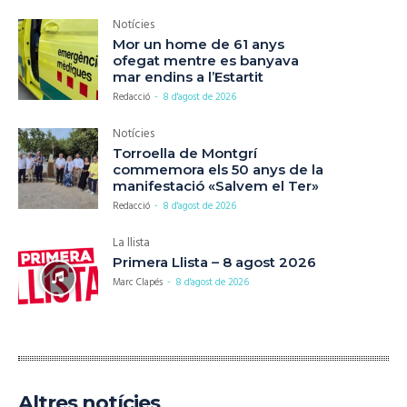
Notícies
Mor un home de 61 anys
ofegat mentre es banyava
mar endins a l’Estartit
Redacció
-
8 d'agost de 2026
Notícies
Torroella de Montgrí
commemora els 50 anys de la
manifestació «Salvem el Ter»
Redacció
-
8 d'agost de 2026
La llista
Primera Llista – 8 agost 2026
Marc Clapés
-
8 d'agost de 2026
Altres notícies