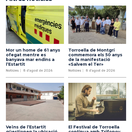
Mor un home de 61 anys
Torroella de Montgrí
ofegat mentre es
commemora els 50 anys
banyava mar endins a
de la manifestació
l’Estartit
«Salvem el Ter»
Notícies
8 d'agost de 2026
Notícies
8 d'agost de 2026
Veïns de l’Estartit
El Festival de Torroella
qüestionen la ubicació
continua amb Trifonov,