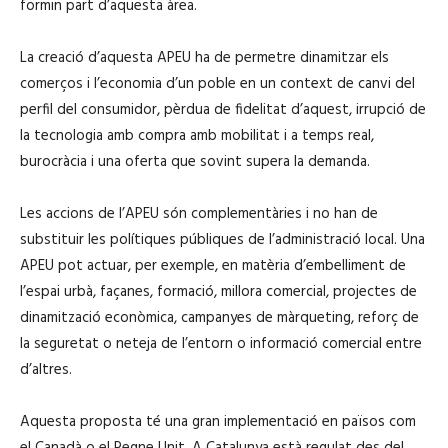
formin part d’aquesta àrea.
La creació d’aquesta APEU ha de permetre dinamitzar els
comerços i l’economia d’un poble en un context de canvi del
perfil del consumidor, pèrdua de fidelitat d’aquest, irrupció de
la tecnologia amb compra amb mobilitat i a temps real,
burocràcia i una oferta que sovint supera la demanda.
Les accions de l’APEU són complementàries i no han de
substituir les polítiques públiques de l’administració local. Una
APEU pot actuar, per exemple, en matèria d’embelliment de
l’espai urbà, façanes, formació, millora comercial, projectes de
dinamització econòmica, campanyes de màrqueting, reforç de
la seguretat o neteja de l’entorn o informació comercial entre
d’altres.
Aquesta proposta té una gran implementació en països com
el Canadà o el Regne Unit. A Catalunya està regulat des del