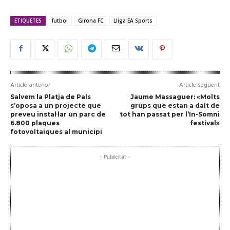
ETIQUETES
futbol
Girona FC
Lliga EA Sports
Article anterior
Article següent
Salvem la Platja de Pals
Jaume Massaguer: «Molts
s’oposa a un projecte que
grups que estan a dalt de
preveu instal·lar un parc de
tot han passat per l’In-Somni
6.800 plaques
festival»
fotovoltaiques al municipi
- Publicitat -