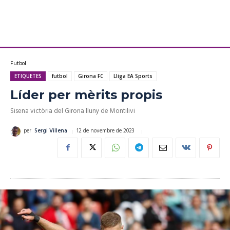
Futbol
ETIQUETES
futbol
Girona FC
Lliga EA Sports
Líder per mèrits propis
Sisena victòria del Girona lluny de Montilivi
12 de novembre de 2023
per
Sergi Villena