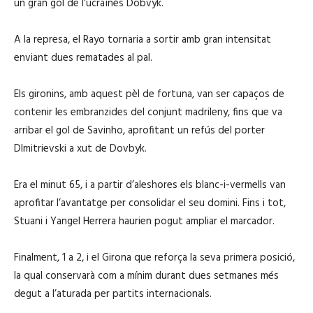
un gran gol de l’ucraïnès Dobvyk.
A la represa, el Rayo tornaria a sortir amb gran intensitat
enviant dues rematades al pal.
Els gironins, amb aquest pèl de fortuna, van ser capaços de
contenir les embranzides del conjunt madrileny, fins que va
arribar el gol de Savinho, aprofitant un refús del porter
DImitrievski a xut de Dovbyk.
Era el minut 65, i a partir d’aleshores els blanc-i-vermells van
aprofitar l’avantatge per consolidar el seu domini. Fins i tot,
Stuani i Yangel Herrera haurien pogut ampliar el marcador.
Finalment, 1 a 2, i el Girona que reforça la seva primera posició,
la qual conservarà com a mínim durant dues setmanes més
degut a l’aturada per partits internacionals.