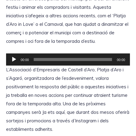
'
o
festiu i animar els compradors i visitants. Aquesta
à
d
iniciativa s’afegeix a altres accions recents, com el ‘Platja
u
u
d’Aro in Love’ o el Carnaval, que han ajudat a dinamitzar el
d
c
comerç i a potenciar el municipi com a destinació de
i
t
compres i oci fora de la temporada d’estiu.
o
o
r
R
00:00
00:00
d
e
L’Associació d’Empresaris de Castell d’Aro, Platja d’Aro i
'
p
s’Agaró, organitzadora de l’esdeveniment, valora
à
r
positivament la resposta del públic a aquestes iniciatives i
u
o
ja treballa en noves accions per continuar atraient turisme
d
d
fora de la temporada alta. Una de les pròximes
i
u
campanyes serà Ja ets aquí, que durant dos mesos oferirà
o
c
sortejos i promocions a través d’Instagram i dels
t
establiments adherits.
o