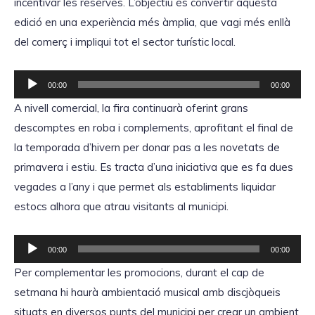
incentivar les reserves. L’objectiu és convertir aquesta
edició en una experiència més àmplia, que vagi més enllà
del comerç i impliqui tot el sector turístic local.
R
00:00
00:00
e
A nivell comercial, la fira continuarà oferint grans
p
descomptes en roba i complements, aprofitant el final de
r
la temporada d’hivern per donar pas a les novetats de
o
primavera i estiu. Es tracta d’una iniciativa que es fa dues
d
vegades a l’any i que permet als establiments liquidar
u
estocs alhora que atrau visitants al municipi.
c
t
R
00:00
00:00
o
e
Per complementar les promocions, durant el cap de
r
p
setmana hi haurà ambientació musical amb discjòqueis
d
r
situats en diversos punts del municipi per crear un ambient