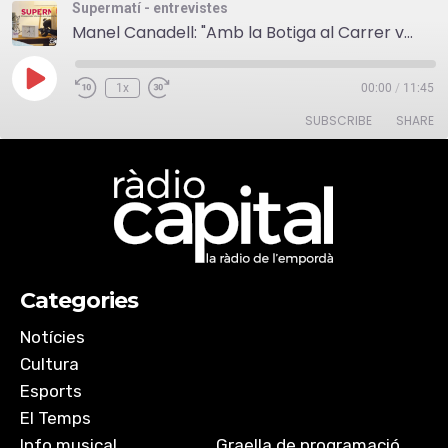
Supermatí - entrevistes
Manel Canadell: "Amb la Botiga al Carrer volem implicar tot el sector empresarial del municipi"
Play
1x
00:00
/
11:45
Episode
SUBSCRIBE
SHARE
SHARE
RSS FEED
LINK
Categories
EMBED
Notícies
Cultura
Esports
El Temps
Info musical
Graella de programació