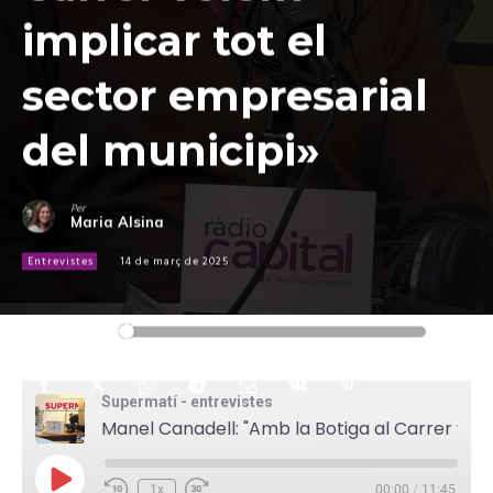
implicar tot el
sector empresarial
del municipi»
Per
Maria Alsina
Entrevistes
14 de març de 2025
Reproductor
00:00
00:00
d'àudio
Supermatí - entrevistes
Manel Canadell: "Amb la Botiga al Carrer volem implicar tot el sector empresarial del municipi"
P
1x
00:00
/
11:45