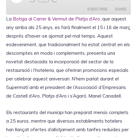
l
a
SUBSCRIBE
SHARE
y
E
La
Botiga al Carrer & Vermut de Platja d’Aro
, que aquest
p
i
any arriba als 25 anys, es farà finalment el 15 i 16 de març
SHARE
s
RSS FEED
o
després d’haver-se ajornat pel mal temps. Aquest
d
LINK
e
esdeveniment, que tradicionalment ha estat centrat en els
descomptes en moda i complements, presenta una
novetat destacada: la incorporació del sector de la
restauració i l’hoteleria, que oferiran promocions especials
EMBED
per celebrar aquest aniversari. N’hem parlat durant el
Supermatí amb el president de l’Associació d’Empresaris
de Castell d’Aro, Platja d’Aro i s’Agaró, Manel Canadell.
Els restaurants del municipi han preparat menús complets
a 25 euros, mentre que diversos establiments hotelers
han llançat ofertes d’allotjament amb tarifes reduïdes per