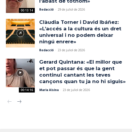
l’abast de tothom»
Redacció
-
29 de juliol de 2026
00:13:14
Clàudia Torner i David Ibáñez:
«L’accés a la cultura és un dret
universal i no podem deixar
ningú enrere»
Redacció
-
23 de juliol de 2026
Gerard Quintana: «El millor que
et pot passar és que la gent
continuï cantant les teves
cançons quan tu ja no hi siguis»
Maria Alsina
-
23 de juliol de 2026
00:14:16