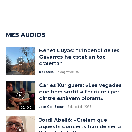
MÉS ÀUDIOS
Benet Cuyàs: “L’incendi de les
Gavarres ha estat un toc
d’alerta”
Redacció
-
4 d'agost de 2026
Carles Xuriguera: «Les vegades
que hem sortit a fer riure i per
dintre estàvem plorant»
Joan Coll Bagur
-
3 d'agost de 2026
00:10:21
Jordi Abelló: «Creiem que
aquests concerts han de ser a