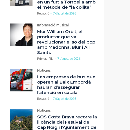
en un furt a Torroella amb
el mètode de “la collita”
Redacció
-
7 d'agost de 2026
Informació musical
Mor William Orbit, el
productor que va
revolucionar el so del pop
amb Madonna, Blur i All
Saints
Primera Fila
-
7 d'agost de 2026
Notícies
Les empreses de bus que
operen al Baix Empordà
hauran d’assegurar
l’atenció en català
Redacció
-
7 d'agost de 2026
Notícies
SOS Costa Brava recorre la
llicència del Festival de
Cap Roig i l’Ajuntament de