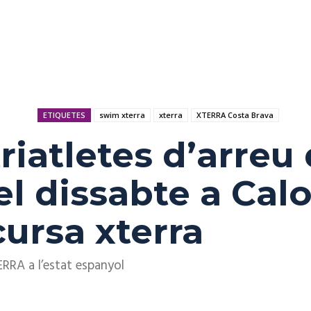
ETIQUETES
swim xterra
xterra
XTERRA Costa Brava
riatletes d’arreu
l dissabte a Calo
cursa xterra
RRA a l’estat espanyol