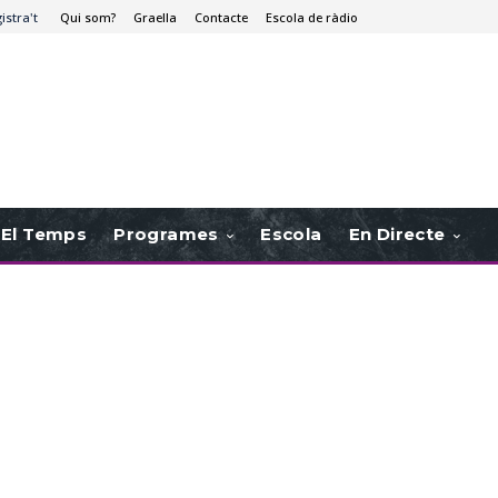
istra't
Qui som?
Graella
Contacte
Escola de ràdio
El Temps
Programes
Escola
En Directe