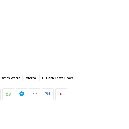
swim xterra
xterra
XTERRA Costa Brava