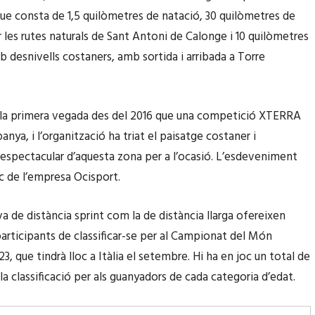
ue consta de 1,5 quilòmetres de natació, 30 quilòmetres de
r les rutes naturals de Sant Antoni de Calonge i 10 quilòmetres
b desnivells costaners, amb sortida i arribada a Torre
 la primera vegada des del 2016 que una competició XTERRA
panya, i l’organització ha triat el paisatge costaner i
spectacular d’aquesta zona per a l’ocasió. L’esdeveniment
ec de l’empresa Ocisport.
a de distància sprint com la de distància llarga ofereixen
 participants de classificar-se per al Campionat del Món
 que tindrà lloc a Itàlia el setembre. Hi ha en joc un total de
la classificació per als guanyadors de cada categoria d’edat.