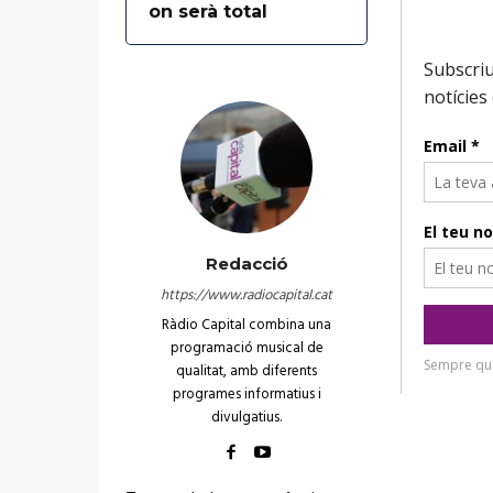
on serà total
Redacció
https://www.radiocapital.cat
Ràdio Capital combina una
programació musical de
qualitat, amb diferents
programes informatius i
divulgatius.