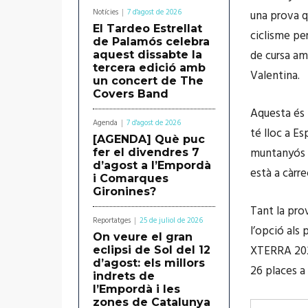
Notícies
7 d'agost de 2026
una prova q
El Tardeo Estrellat
ciclisme pe
de Palamós celebra
de cursa am
aquest dissabte la
tercera edició amb
Valentina.
un concert de The
Covers Band
Aquesta és
Agenda
7 d'agost de 2026
té lloc a Es
[AGENDA] Què puc
muntanyós e
fer el divendres 7
d’agost a l’Empordà
està a càrr
i Comarques
Gironines?
Tant la prov
Reportatges
25 de juliol de 2026
l’opció als
On veure el gran
XTERRA 2023,
eclipsi de Sol del 12
d’agost: els millors
26 places a 
indrets de
l’Empordà i les
zones de Catalunya