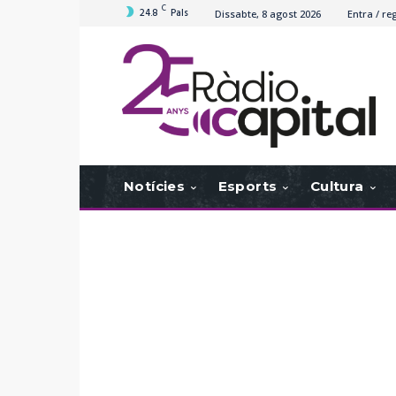
C
24.8
Pals
Dissabte, 8 agost 2026
Entra / reg
Notícies
Esports
Cultura