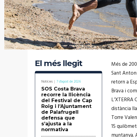
El més llegit
Més de 200 
Sant Antoni
retorn a Es
Notícies
7 d'agost de 2026
SOS Costa Brava
Brava i com
recorre la llicència
L’XTERRA Co
del Festival de Cap
Roig i l’Ajuntament
distància ll
de Palafrugell
Torre Valen
defensa que
s’ajusta a la
15 quilòmet
normativa
muntanya. A 