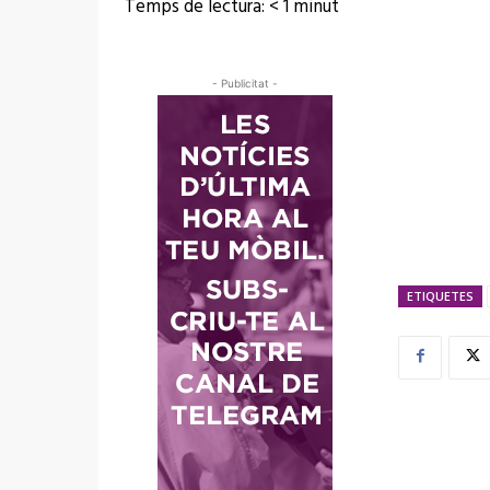
Temps de lectura:
< 1
minut
- Publicitat -
ETIQUETES