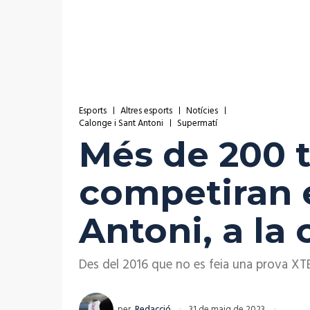
Esports
Altres esports
Notícies
Calonge i Sant Antoni
Supermatí
Més de 200 t
competiran e
Antoni, a la 
Des del 2016 que no es feia una prova XTE
per
Redacció
31 de maig de 2023