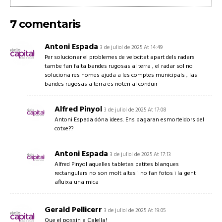
7 comentaris
Antoni Espada
3 de juliol de 2025 At 14:49
Per solucionar el problemes de velocitat apart dels radars
tambe fan falta bandes rugosas al terra , el radar sol no
soluciona res nomes ajuda a les comptes municipals , las
bandes rugosas a terra es noten al conduir
Alfred Pinyol
3 de juliol de 2025 At 17:08
Antoni Espada dóna idees. Ens pagaran esmorteidors del
cotxe??
Antoni Espada
3 de juliol de 2025 At 17:13
Alfred Pinyol aquelles tabletas petites blanques
rectangulars no son molt altes i no fan fotos i la gent
afluixa una mica
Gerald Pellicerr
3 de juliol de 2025 At 19:05
Que el possin a Calella!