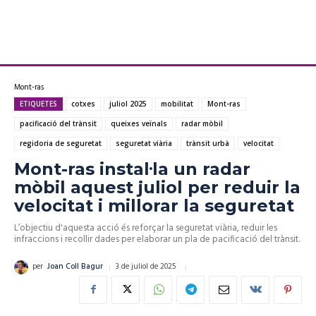
Mont-ras
ETIQUETES
cotxes
juliol 2025
mobilitat
Mont-ras
pacificació del trànsit
queixes veïnals
radar mòbil
regidoria de seguretat
seguretat viària
trànsit urbà
velocitat
Mont-ras instal·la un radar
mòbil aquest juliol per reduir la
velocitat i millorar la seguretat
L’objectiu d'aquesta acció és reforçar la seguretat viària, reduir les
infraccions i recollir dades per elaborar un pla de pacificació del trànsit.
3 de juliol de 2025
per
Joan Coll Bagur