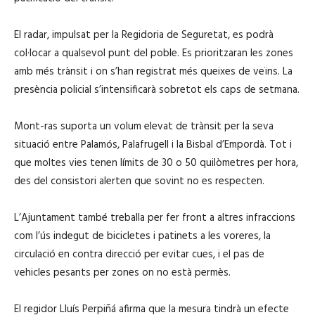
El radar, impulsat per la Regidoria de Seguretat, es podrà
col·locar a qualsevol punt del poble. Es prioritzaran les zones
amb més trànsit i on s’han registrat més queixes de veïns. La
presència policial s’intensificarà sobretot els caps de setmana.
Mont-ras suporta un volum elevat de trànsit per la seva
situació entre Palamós, Palafrugell i la Bisbal d’Empordà. Tot i
que moltes vies tenen límits de 30 o 50 quilòmetres per hora,
des del consistori alerten que sovint no es respecten.
L’Ajuntament també treballa per fer front a altres infraccions
com l’ús indegut de bicicletes i patinets a les voreres, la
circulació en contra direcció per evitar cues, i el pas de
vehicles pesants per zones on no està permès.
El regidor Lluís Perpiñá afirma que la mesura tindrà un efecte