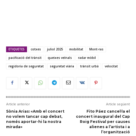
ETIQUETES
cotxes
juliol 2025
mobilitat
Mont-ras
pacificació del trànsit
queixes veïnals
radar mòbil
regidoria de seguretat
seguretat viària
trànsit urbà
velocitat
Article anterior
Article següent
Sònia Arias: «Amb el concert
Fito Páez cancel·la el
no volem tancar cap debat,
concert inaugural del Cap
només aportar-hi la nostra
Roig Festival per causes
mirada»
alienes a l’artista i a
l’organització