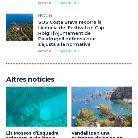
Redacció
-
7 d'agost de 2026
Notícies
SOS Costa Brava recorre la
llicència del Festival de Cap
Roig i l’Ajuntament de
Palafrugell defensa que
s’ajusta a la normativa
Redacció
-
7 d'agost de 2026
Altres notícies
Els Mossos d’Esquadra
Vandalitzen una
reforcen la vigilància
quinzena de boies de