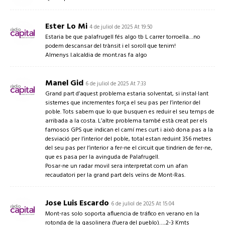
Ester Lo Mi
4 de juliol de 2025 At 19:50
Estaria be que palafrugell fés algo tb L carrer torroella…no
podem descansar del trànsit i el soroll que tenim!
Almenys l.alcaldia de mont.ras fa algo
Manel Gid
6 de juliol de 2025 At 7:33
Grand part d’aquest problema estaria solventat, si instal·lant
sistemes que incrementes força el seu pas per l’interior del
poble. Tots sabem que lo que busquen es reduir el seu temps de
arribada a la costa. L’altre problema també està creat per els
famosos GPS que indican el camí mes curt i això dona pas a la
desviació per l’interior del poble, total estan reduint 356 metres
del seu pas per l’interior a fer-ne el circuit que tindrien de fer-ne,
que es pasa per la avinguda de Palafrugell.
Posar-ne un radar movil sera interpretat com un afan
recaudatori per la grand part dels veïns de Mont-Ras.
Jose Luis Escardo
6 de juliol de 2025 At 15:04
Mont-ras solo soporta afluencia de tráfico en verano en la
rotonda de la gasolinera (fuera del pueblo)…..2-3 Kmts