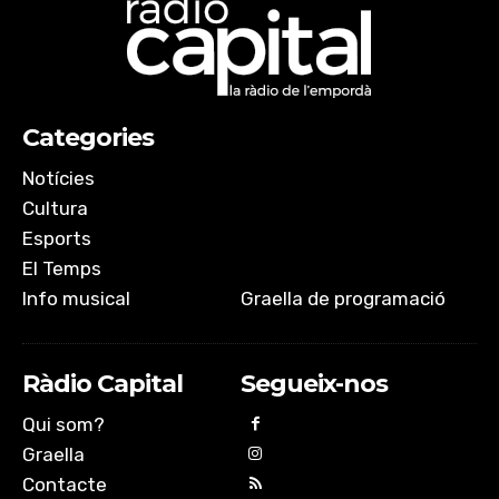
SHARE
RSS FEED
LINK
Categories
EMBED
Notícies
Cultura
Esports
El Temps
Info musical
Graella de programació
Ràdio Capital
Segueix-nos
Qui som?
Graella
Contacte