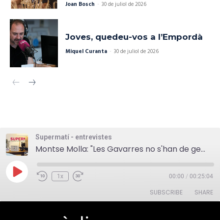
Joan Bosch
-
30 de juliol de 2026
Joves, quedeu-vos a l’Empordà
Miquel Curanta
-
30 de juliol de 2026
Supermatí - entrevistes
Montse Molla: "Les Gavarres no s'han de gestionar, han de servir per viure-hi"
Play
1x
00:00
/
00:25:04
Episode
SUBSCRIBE
SHARE