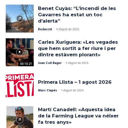
Benet Cuyàs: “L’incendi de les
Gavarres ha estat un toc
d’alerta”
Redacció
-
4 d'agost de 2026
Carles Xuriguera: «Les vegades
que hem sortit a fer riure i per
dintre estàvem plorant»
Joan Coll Bagur
-
3 d'agost de 2026
00:10:21
Primera Llista – 1 agost 2026
Marc Clapés
-
1 d'agost de 2026
Martí Canadell: «Aquesta idea
de la Farming League va néixer
fa tres anys»