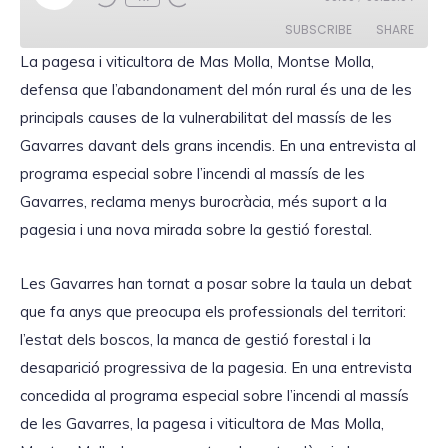
l
a
SUBSCRIBE
SHARE
y
E
La pagesa i viticultora de Mas Molla, Montse Molla,
p
i
defensa que l’abandonament del món rural és una de les
SHARE
s
RSS FEED
o
principals causes de la vulnerabilitat del massís de les
d
LINK
e
Gavarres davant dels grans incendis. En una entrevista al
programa especial sobre l’incendi al massís de les
Gavarres, reclama menys burocràcia, més suport a la
pagesia i una nova mirada sobre la gestió forestal.
EMBED
Les Gavarres han tornat a posar sobre la taula un debat
que fa anys que preocupa els professionals del territori:
l’estat dels boscos, la manca de gestió forestal i la
desaparició progressiva de la pagesia. En una entrevista
concedida al programa especial sobre l’incendi al massís
de les Gavarres, la pagesa i viticultora de Mas Molla,