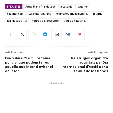
ETIQUETES
Anna Maria Pla Massot
artesania
caganer
caganer.com
ceràmica catalana
emprenedoria femenina.
Estartit
família Alós Pla
figures del pessebre
tradició catalana.
Article anterior
Article següent
Eva Subirà: “La millor feina
Palafrugell organitza
policial que podem fer és
activitats pel Dia
aquella que intenti evitar el
Internacional d’Acció per a
delicte”
la Salut de les Dones
- Publicitat -