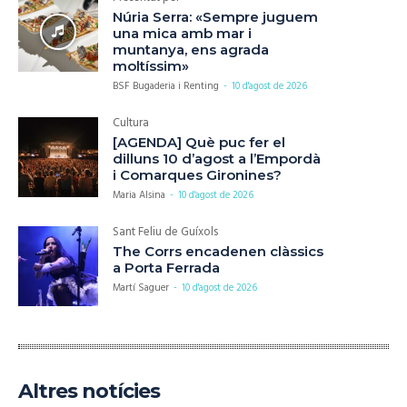
Núria Serra: «Sempre juguem
una mica amb mar i
muntanya, ens agrada
moltíssim»
BSF Bugaderia i Renting
-
10 d'agost de 2026
Cultura
[AGENDA] Què puc fer el
dilluns 10 d’agost a l’Empordà
i Comarques Gironines?
Maria Alsina
-
10 d'agost de 2026
Sant Feliu de Guíxols
The Corrs encadenen clàssics
a Porta Ferrada
Martí Saguer
-
10 d'agost de 2026
Altres notícies