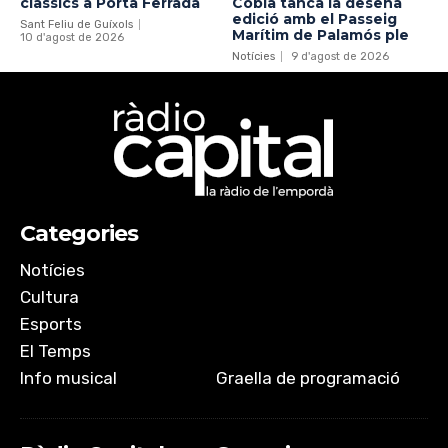
clàssics a Porta Ferrada
Cobla tanca la desena
edició amb el Passeig
Sant Feliu de Guíxols
Marítim de Palamós ple
10 d'agost de 2026
Notícies
9 d'agost de 2026
Categories
Notícies
Cultura
Esports
El Temps
Info musical
Graella de programació