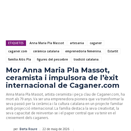
ETIQUETES
Anna Maria Pla Massot
artesania
caganer
caganer.com
ceràmica catalana
emprenedoria femenina.
Estartit
família Alós Pla
figures del pessebre
tradició catalana.
Mor Anna Maria Pla Massot,
ceramista i impulsora de l’èxit
internacional de Caganer.com
Anna Maria Pla Massot, artista ceramista i peça clau de Caganer.com, ha
mort als 79 anys. Va ser una emprenedora pionera que va transformar la
seva passió per la ceràmica i la cultura catalana en un projecte familiar
amb projecció internacional. La família destaca la seva creativitat, la
seva capacitat de reinventar-se i el paper central que va tenir en el
creixement dels caganers.
22 de maig de 2026
per
Berta Roure