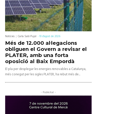
Notícies
Carla Saló Pujol
-
10 d'agost de 2026
Més de 12.000 al·legacions
obliguen el Govern a revisar el
PLATER, amb una forta
oposició al Baix Empordà
El pla per desplegar les energies renovables a Catalunya,
més conegut per les sigles PLATER, ha rebut més de...
- Publicitat -