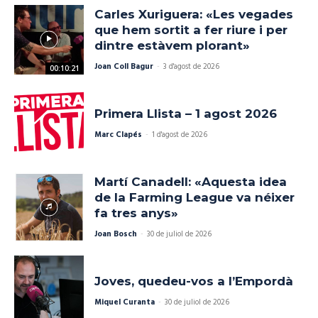
Carles Xuriguera: «Les vegades
que hem sortit a fer riure i per
dintre estàvem plorant»
Joan Coll Bagur
-
3 d'agost de 2026
00:10:21
Primera Llista – 1 agost 2026
Marc Clapés
-
1 d'agost de 2026
Martí Canadell: «Aquesta idea
de la Farming League va néixer
fa tres anys»
Joan Bosch
-
30 de juliol de 2026
Joves, quedeu-vos a l’Empordà
Miquel Curanta
-
30 de juliol de 2026