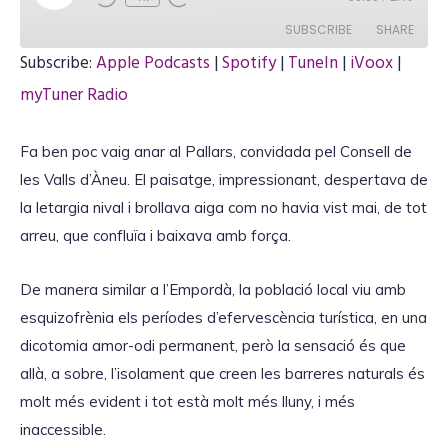
l
a
SUBSCRIBE
SHARE
y
E
Subscribe:
Apple Podcasts
|
Spotify
|
TuneIn
|
iVoox
|
p
i
SHARE
myTuner Radio
Apple Podcasts
Spotify
s
o
TuneIn
iVoox
d
LINK
e
Fa ben poc vaig anar al Pallars, convidada pel Consell de
myTuner Radio
les Valls d’Àneu. El paisatge, impressionant, despertava de
RSS FEED
la letargia nival i brollava aiga com no havia vist mai, de tot
arreu, que confluïa i baixava amb força.
EMBED
De manera similar a l’Empordà, la població local viu amb
esquizofrènia els períodes d’efervescència turística, en una
dicotomia amor-odi permanent, però la sensació és que
allà, a sobre, l’isolament que creen les barreres naturals és
molt més evident i tot està molt més lluny, i més
inaccessible.