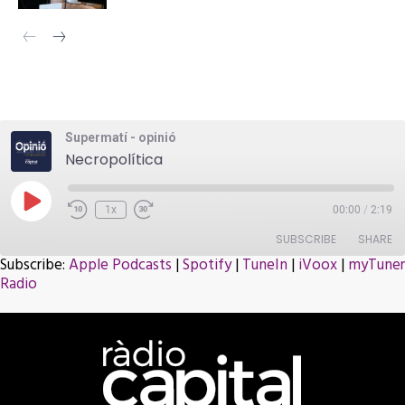
Supermatí - opinió
Necropolítica
Play
1x
00:00
/
2:19
Episode
SUBSCRIBE
SHARE
Subscribe:
Apple Podcasts
|
Spotify
|
TuneIn
|
iVoox
|
myTuner
Radio
SHARE
Apple Podcasts
Spotify
TuneIn
iVoox
LINK
myTuner Radio
RSS FEED