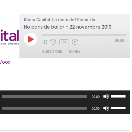
Ràdio Capital. La ràdio de l'Empordà
No paris de ballar - 22 novembre 2019
P
00:00
/
1x
l
a
SUBSCRIBE
SHARE
y
iVoox
E
p
i
s
o
D
d
e
F
00:00
e
F
00:00
u
e
s
u
e
s