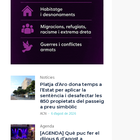
Notícies
Platja d’Aro dona temps a
l’Estat per aplicar la
sentència i desafectar les
850 propietats del passeig
a preu simbòlic
ACN
-
6 d'agost de 2026
Agenda
[AGENDA] Què puc fer el
dijous 6 d’agost a