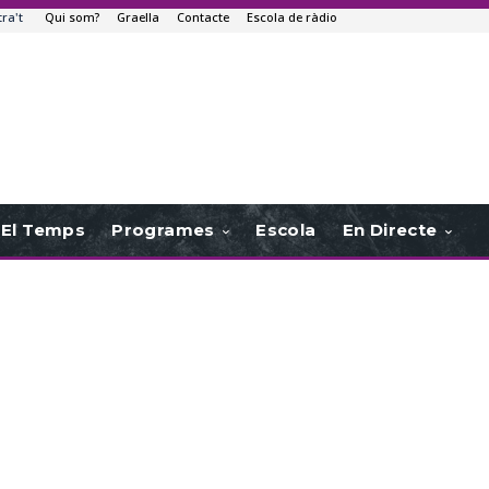
tra't
Qui som?
Graella
Contacte
Escola de ràdio
El Temps
Programes
Escola
En Directe