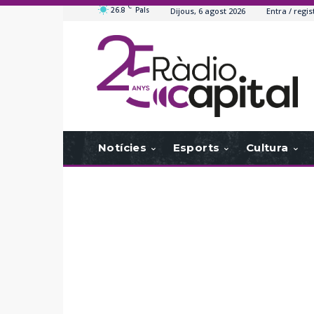
C
26.8
Pals
Dijous, 6 agost 2026
Entra / regis
Notícies
Esports
Cultura