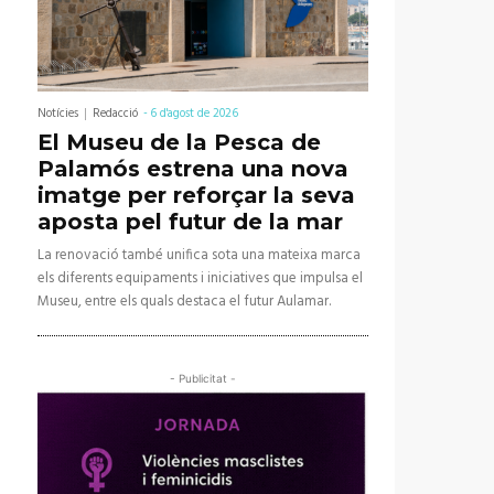
Notícies
Redacció
-
6 d'agost de 2026
El Museu de la Pesca de
Palamós estrena una nova
imatge per reforçar la seva
aposta pel futur de la mar
La renovació també unifica sota una mateixa marca
els diferents equipaments i iniciatives que impulsa el
Museu, entre els quals destaca el futur Aulamar.
- Publicitat -