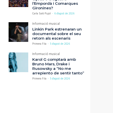
l’Empordà i Comarques
Gironines?
Carla Saló Pujol
-
6 d'agost de 2026
Informació musical
Linkin Park estrenaran un
documental sobre el seu
retorn als escenaris
Primera Fila
-
5 d'agost de 2026
Informació musical
Karol G comptarà amb
Bruno Mars, Drake i
Rusowsky a “No me
arrepiento de sentir tanto”
Primera Fila
-
5 d'agost de 2026