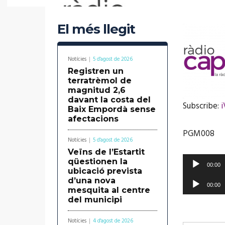
El més llegit
Notícies
5 d'agost de 2026
Registren un
terratrèmol de
magnitud 2,6
davant la costa del
Subscribe:
Baix Empordà sense
afectacions
SHARE
iVoox
PGM008
RSS FEE
LINK
Notícies
5 d'agost de 2026
Veïns de l’Estartit
R
qüestionen la
00:00
ubicació prevista
e
R
d’una nova
00:00
p
mesquita al centre
e
EMBED
del municipi
r
p
o
Notícies
4 d'agost de 2026
r