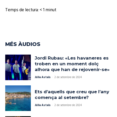
o
Temps de lectura:
< 1
minut
MÉS ÀUDIOS
Jordi Rubau: «Les havaneres es
troben en un moment dolç
alhora que han de rejovenir-se»
Júlia Astals
-
2 de setembre de 2024
Ets d’aquells que creu que l’any
comença al setembre?
Júlia Astals
-
2 de setembre de 2024