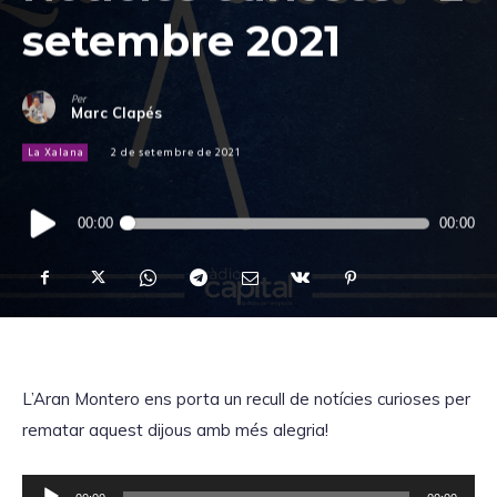
setembre 2021
Per
Marc Clapés
La Xalana
2 de setembre de 2021
Reproductor
00:00
00:00
d'àudio
L’Aran Montero ens porta un recull de notícies curioses per
rematar aquest dijous amb més alegria!
R