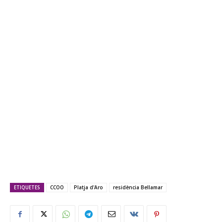
ETIQUETES
CCOO
Platja d'Aro
residència Bellamar