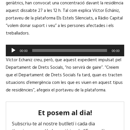
geriàtrics, han convocat una concentració davant la residència
aquest dissabte 27 a les 12 h. Tal com explica Víctor Echániz,
portaveu de la plataforma Els Estels Silenciats, a Ràdio Capital
“volem donar suport i veu” a les persones afectades i els
treballadors.
R
00:00
00:00
e
Víctor Echaniz creu, però, que aquest expedient impulsat pel
p
Departament de Drets Socials, “no servirà de gaire”. “Creiem
r
que el Departament de Drets Socials fa tard, quan es tracten
o
situacions d’emergència com les que es viuen en aquest tipus
d
de residències”, afegeix el portaveu de la plataforma.
u
c
t
o
r