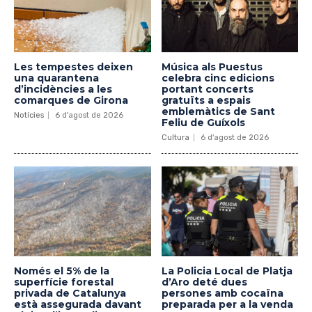
Les tempestes deixen
Música als Puestus
una quarantena
celebra cinc edicions
d’incidències a les
portant concerts
comarques de Girona
gratuïts a espais
emblemàtics de Sant
Notícies
6 d'agost de 2026
Feliu de Guíxols
Cultura
6 d'agost de 2026
Només el 5% de la
La Policia Local de Platja
superfície forestal
d’Aro deté dues
privada de Catalunya
persones amb cocaïna
està assegurada davant
preparada per a la venda