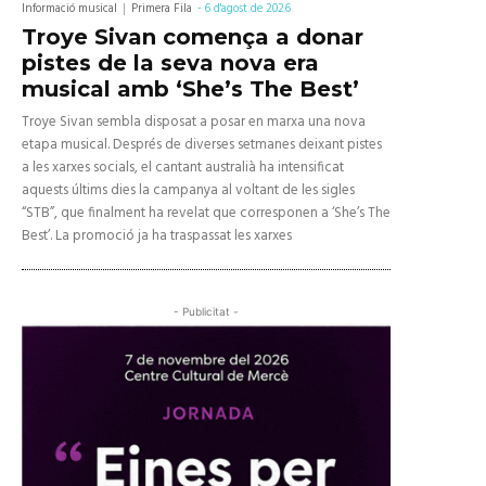
Informació musical
Primera Fila
-
6 d'agost de 2026
Troye Sivan comença a donar
pistes de la seva nova era
musical amb ‘She’s The Best’
Troye Sivan sembla disposat a posar en marxa una nova
etapa musical. Després de diverses setmanes deixant pistes
a les xarxes socials, el cantant australià ha intensificat
aquests últims dies la campanya al voltant de les sigles
“STB”, que finalment ha revelat que corresponen a ‘She’s The
Best’. La promoció ja ha traspassat les xarxes
- Publicitat -