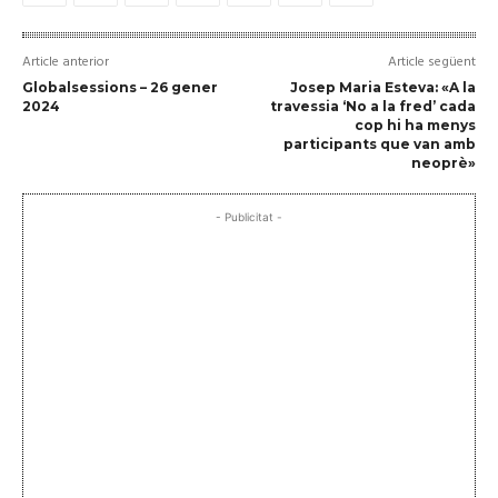
Article anterior
Article següent
Globalsessions – 26 gener
Josep Maria Esteva: «A la
2024
travessia ‘No a la fred’ cada
cop hi ha menys
participants que van amb
neoprè»
- Publicitat -