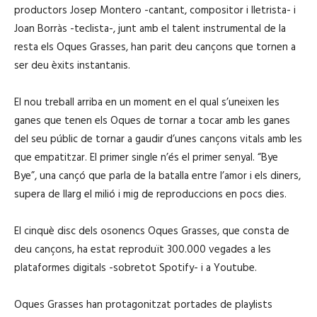
productors Josep Montero -cantant, compositor i lletrista- i
Joan Borràs -teclista-, junt amb el talent instrumental de la
resta els Oques Grasses, han parit deu cançons que tornen a
ser deu èxits instantanis.
El nou treball arriba en un moment en el qual s’uneixen les
ganes que tenen els Oques de tornar a tocar amb les ganes
del seu públic de tornar a gaudir d’unes cançons vitals amb les
que empatitzar. El primer single n’és el primer senyal. “Bye
Bye”, una cançó que parla de la batalla entre l’amor i els diners,
supera de llarg el milió i mig de reproduccions en pocs dies.
El cinquè disc dels osonencs Oques Grasses, que consta de
deu cançons, ha estat reproduït 300.000 vegades a les
plataformes digitals -sobretot Spotify- i a Youtube.
Oques Grasses han protagonitzat portades de playlists