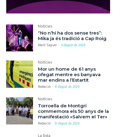
Notícies
“No n’hi ha dos sense tres”:
Mika ja és tradició a Cap Roig
Martí Saguer
-
9 d'agost de 2026
Notícies
Mor un home de 61 anys
ofegat mentre es banyava
mar endins a l’Estartit
Redacció
-
8 d'agost de 2026
Notícies
Torroella de Montgrí
commemora els 50 anys de la
manifestació «Salvem el Ter»
Redacció
-
8 d'agost de 2026
La llista