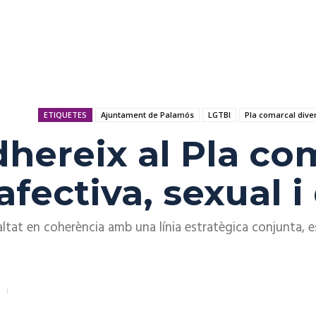
ETIQUETES
Ajuntament de Palamós
LGTBI
Pla comarcal diver
hereix al Pla co
 afectiva, sexual 
altat en coherència amb una línia estratègica conjunta, es