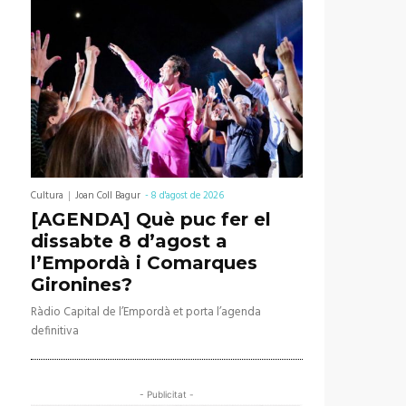
Cultura
Joan Coll Bagur
-
8 d'agost de 2026
[AGENDA] Què puc fer el
dissabte 8 d’agost a
l’Empordà i Comarques
Gironines?
Ràdio Capital de l’Empordà et porta l’agenda
definitiva
- Publicitat -