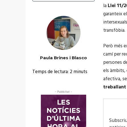
la
Llei 11/
garanteix el
intersexuals
transfòbia.
Però més en
camí per rec
Paula Brines i Blasco
persones de
els àmbits, 
Temps de lectura:
2
minuts
afectiva, s
treballant
- Publicitat -