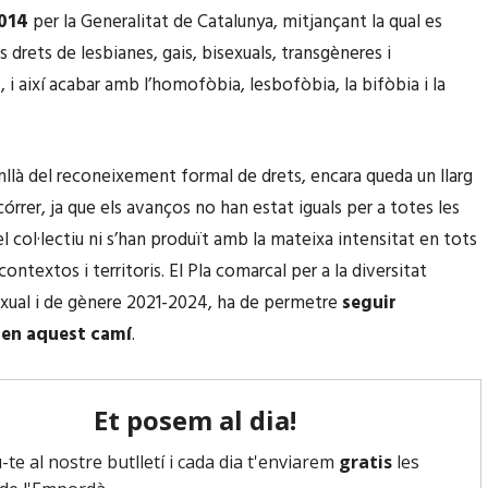
2014
per la Generalitat de Catalunya, mitjançant la qual es
s drets de lesbianes, gais, bisexuals, transgèneres i
, i així acabar amb l’homofòbia, lesbofòbia, la bifòbia i la
llà del reconeixement formal de drets, encara queda un llarg
órrer, ja que els avanços no han estat iguals per a totes les
l col·lectiu ni s’han produït amb la mateixa intensitat en tots
contextos i territoris. El Pla comarcal per a la diversitat
exual i de gènere 2021-2024, ha de permetre
seguir
 en aquest camí
.