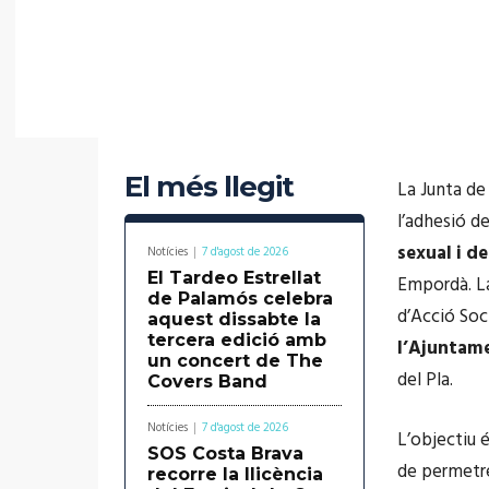
El més llegit
La Junta de
l’adhesió de
sexual i d
Notícies
7 d'agost de 2026
El Tardeo Estrellat
Empordà. L
de Palamós celebra
d’Acció Soci
aquest dissabte la
tercera edició amb
l’Ajuntam
un concert de The
del Pla.
Covers Band
Notícies
7 d'agost de 2026
L’objectiu 
SOS Costa Brava
de permet
recorre la llicència