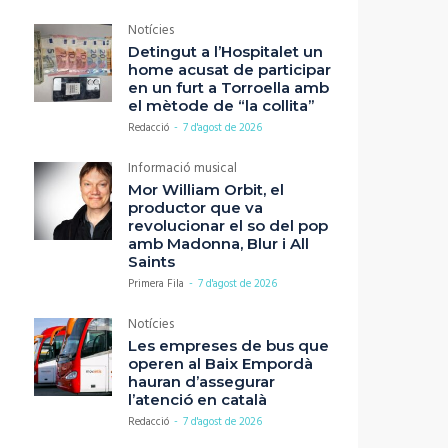
Notícies
Detingut a l’Hospitalet un
home acusat de participar
en un furt a Torroella amb
el mètode de “la collita”
Redacció
-
7 d'agost de 2026
Informació musical
Mor William Orbit, el
productor que va
revolucionar el so del pop
amb Madonna, Blur i All
Saints
Primera Fila
-
7 d'agost de 2026
Notícies
Les empreses de bus que
operen al Baix Empordà
hauran d’assegurar
l’atenció en català
Redacció
-
7 d'agost de 2026