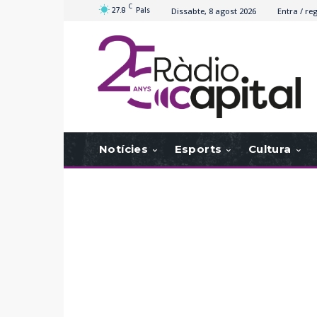
C
27.8
Pals
Dissabte, 8 agost 2026
Entra / reg
Notícies
Esports
Cultura