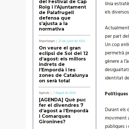
del Festival de Cap
línia estrat
Roig i l’Ajuntament
els diversos
de Palafrugell
defensa que
s’ajusta a la
Actualment,
normativa
per part de
Reportatges
25 de juliol de 2026
Un cop enll
On veure el gran
permetrà pr
eclipsi de Sol del 12
d’agost: els millors
gènere a l’
indrets de
desigualtats
l’Empordà i les
zones de Catalunya
identitat d
on serà total
Polítiques
Agenda
7 d'agost de 2026
[AGENDA] Què puc
fer el divendres 7
Durant els d
d’agost a l’Empordà
i Comarques
moviment as
Gironines?
públiques i