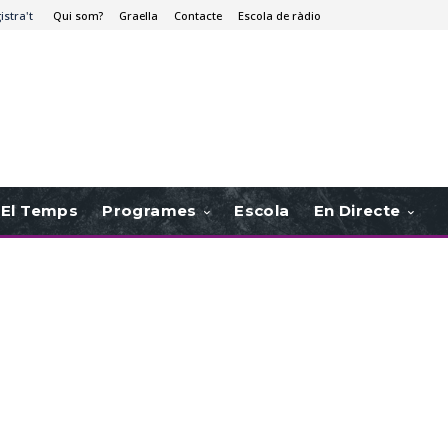
istra't
Qui som?
Graella
Contacte
Escola de ràdio
El Temps
Programes
Escola
En Directe