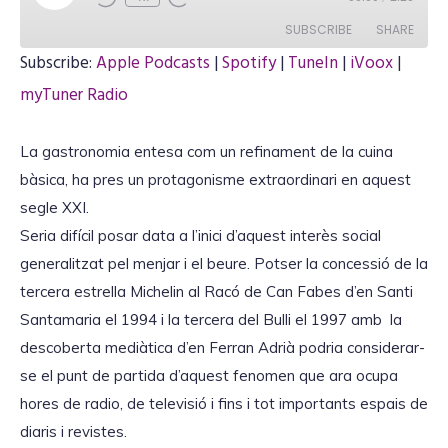
l
a
SUBSCRIBE
SHARE
y
E
Subscribe:
Apple Podcasts
|
Spotify
|
TuneIn
|
iVoox
|
p
i
SHARE
myTuner Radio
Apple Podcasts
Spotify
s
o
TuneIn
iVoox
d
LINK
e
La gastronomia entesa com un refinament de la cuina
myTuner Radio
bàsica, ha pres un protagonisme extraordinari en aquest
RSS FEED
segle XXI.
Seria difícil posar data a l’inici d’aquest interès social
EMBED
generalitzat pel menjar i el beure. Potser la concessió de la
tercera estrella Michelin al Racó de Can Fabes d’en Santi
Santamaria el 1994 i la tercera del Bulli el 1997 amb la
descoberta mediàtica d’en Ferran Adrià podria considerar-
se el punt de partida d’aquest fenomen que ara ocupa
hores de radio, de televisió i fins i tot importants espais de
diaris i revistes.