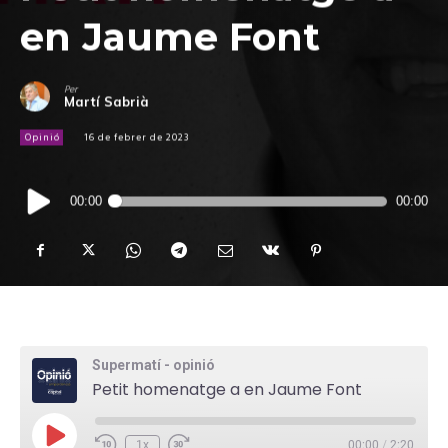
en Jaume Font
Per
Martí Sabrià
Opinió
16 de febrer de 2023
Reproductor
00:00
00:00
d'àudio
Supermatí - opinió
Petit homenatge a en Jaume Font
P
1x
00:00
/
2:20