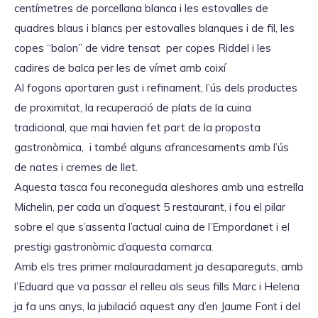
centímetres de porcellana blanca i les estovalles de
quadres blaus i blancs per estovalles blanques i de fil, les
copes “balon” de vidre tensat per copes Riddel i les
cadires de balca per les de vímet amb coixí
Al fogons aportaren gust i refinament, l’ús dels productes
de proximitat, la recuperació de plats de la cuina
tradicional, que mai havien fet part de la proposta
gastronòmica, i també alguns afrancesaments amb l’ús
de nates i cremes de llet.
Aquesta tasca fou reconeguda aleshores amb una estrella
Michelin, per cada un d’aquest 5 restaurant, i fou el pilar
sobre el que s’assenta l’actual cuina de l’Empordanet i el
prestigi gastronòmic d’aquesta comarca.
Amb els tres primer malauradament ja desapareguts, amb
l’Eduard que va passar el relleu als seus fills Marc i Helena
ja fa uns anys, la jubilació aquest any d’en Jaume Font i del