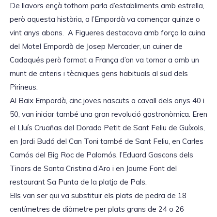
De llavors ençà tothom parla d’establiments amb estrella,
però aquesta història, a l’Empordà va començar quinze o
vint anys abans. A Figueres destacava amb força la cuina
del Motel Empordà de Josep Mercader, un cuiner de
Cadaqués però format a França d’on va tornar a amb un
munt de criteris i tècniques gens habituals al sud dels
Pirineus.
Al Baix Empordà, cinc joves nascuts a cavall dels anys 40 i
50, van iniciar també una gran revolució gastronòmica. Eren
el Lluís Cruañas del Dorado Petit de Sant Feliu de Guíxols,
en Jordi Budó del Can Toni també de Sant Feliu, en Carles
Camós del Big Roc de Palamós, l’Eduard Gascons dels
Tinars de Santa Cristina d’Aro i en Jaume Font del
restaurant Sa Punta de la platja de Pals.
Ells van ser qui va substituir els plats de pedra de 18
centímetres de diàmetre per plats grans de 24 o 26