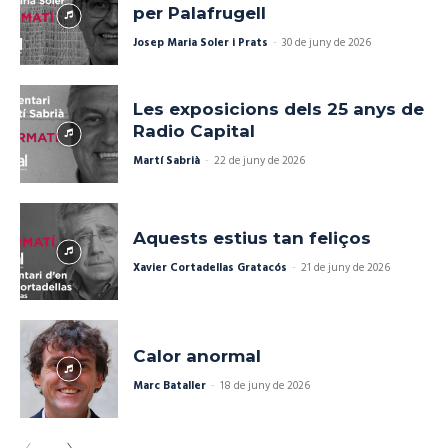
per Palafrugell
Josep Maria Soler i Prats
-
30 de juny de 2026
Les exposicions dels 25 anys de
Radio Capital
Martí Sabrià
-
22 de juny de 2026
Aquests estius tan feliços
Xavier Cortadellas Gratacós
-
21 de juny de 2026
Calor anormal
Marc Bataller
-
18 de juny de 2026