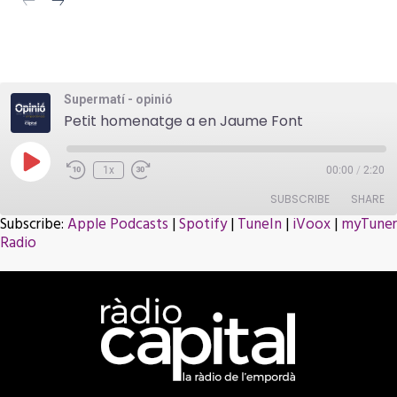
Supermatí - opinió
Petit homenatge a en Jaume Font
Play
1x
00:00
/
2:20
Episode
SUBSCRIBE
SHARE
Subscribe:
Apple Podcasts
|
Spotify
|
TuneIn
|
iVoox
|
myTuner
Radio
SHARE
Apple Podcasts
Spotify
TuneIn
iVoox
LINK
myTuner Radio
RSS FEED
EMBED