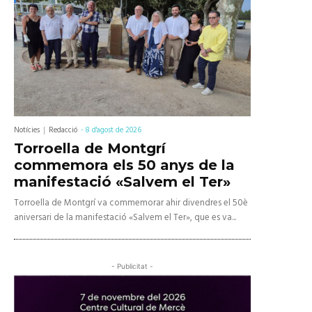
Notícies
Redacció
-
8 d'agost de 2026
Torroella de Montgrí
commemora els 50 anys de la
manifestació «Salvem el Ter»
Torroella de Montgrí va commemorar ahir divendres el 50è
aniversari de la manifestació «Salvem el Ter», que es va...
- Publicitat -