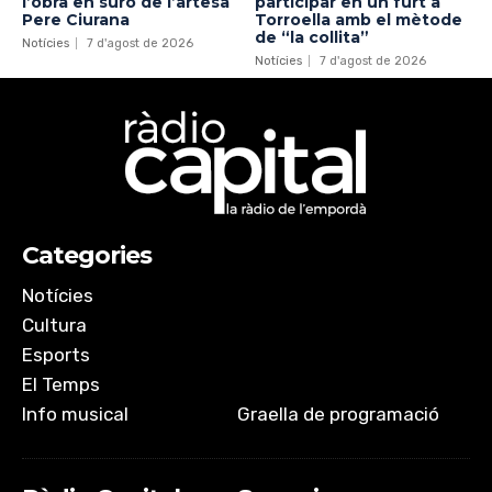
l’obra en suro de l’artesà
participar en un furt a
Pere Ciurana
Torroella amb el mètode
de “la collita”
Notícies
7 d'agost de 2026
Notícies
7 d'agost de 2026
Categories
Notícies
Cultura
Esports
El Temps
Info musical
Graella de programació