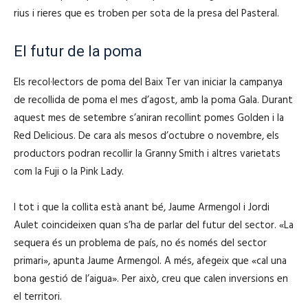
d
u
rius i rieres que es troben per sota de la presa del Pasteral.
u
d
c
i
El futur de la poma
t
o
o
Els recol·lectors de poma del Baix Ter van iniciar la campanya
r
de recollida de poma el mes d’agost, amb la poma Gala. Durant
d
aquest mes de setembre s’aniran recollint pomes Golden i la
'
Red Delicious. De cara als mesos d’octubre o novembre, els
à
productors podran recollir la Granny Smith i altres varietats
u
com la Fuji o la Pink Lady.
d
i
I tot i que la collita està anant bé, Jaume Armengol i Jordi
o
Aulet coincideixen quan s’ha de parlar del futur del sector. «La
sequera és un problema de país, no és només del sector
primari», apunta Jaume Armengol. A més, afegeix que «cal una
bona gestió de l’aigua». Per això, creu que calen inversions en
el territori.