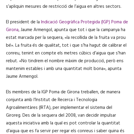
s’apliquin mesures de restricció de l’aigua en altres sectors.
El president de la
Indicació Geogràfica Protegida (IGP) Poma de
Girona
, Jaume Armengol, apunta que tot i que la campanya ha
estat marcada per la sequera, «la recollida de la fruita va prou
bé». La fruita és de qualitat, tot i que s’ha hagut de calibrar el
conreu, tenint en compte els metres cúbics d’aigua que s’han
rebut. «No tindrem el nombre màxim de producció, però ens
mantenim estables i amb una quantitat molt bona», apunta
Jaume Armengol.
Els membres de la IGP Poma de Girona treballen, de manera
conjunta amb l’Institut de Recerca i Tecnologia
Agroalimentàres (IRTA), per implementar el sistema del
Giroreg. Des de la sequera del 2008, van decidir impulsar
aquesta iniciativa amb la qual es pot controlar la quantitat
d’aigua que es fa servir per regar els conreus i saber quina és