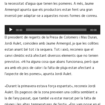
la necessitat d’aigua que tenen les pomeres. A més, Jaume
Armengol apunta que els productors estan fent una gran
inversió per adaptar-se a aquestes noves formes de conreu.
R
00:00
00:00
e
El president de regants de la Presa de Colomers i Mas Duran,
p
Jordi Aulet, coincideix amb Jaume Armengol, ja que les collites
r
estan anant bé tot i la sequera. Tot i això, reconeix que el
o
canvi climàtic està afectant diversos elements que no tenien
d
previstos. «Hi ha alguna cosa que abans funcionava, però que
u
ara amb els pics de calor i la falta de pluja estan afectant a
c
l’aspecte de les pomes», apunta Jordi Aulet.
t
o
«Durant la primavera estava força espantat», reconeix Jordi
r
Aulet. Els pagesos de la zona preveien una collita semblant a
d
la de l’any passat, que també va estar marcat per la falta de
'
pluges i les altes temperatures de l’estiu. «Ens vam posar en el