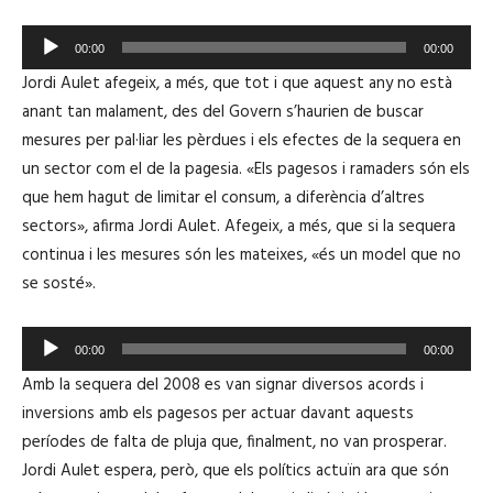
R
00:00
00:00
e
Jordi Aulet afegeix, a més, que tot i que aquest any no està
p
anant tan malament, des del Govern s’haurien de buscar
r
mesures per pal·liar les pèrdues i els efectes de la sequera en
o
un sector com el de la pagesia. «Els pagesos i ramaders són els
d
que hem hagut de limitar el consum, a diferència d’altres
u
sectors», afirma Jordi Aulet. Afegeix, a més, que si la sequera
c
continua i les mesures són les mateixes, «és un model que no
t
se sosté».
o
r
R
d
00:00
00:00
e
'
Amb la sequera del 2008 es van signar diversos acords i
p
à
inversions amb els pagesos per actuar davant aquests
r
u
períodes de falta de pluja que, finalment, no van prosperar.
o
d
Jordi Aulet espera, però, que els polítics actuïn ara que són
d