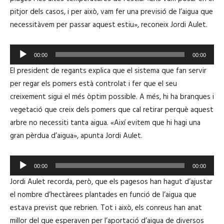
à
pitjor dels casos, i per això, vam fer una previsió de l’aigua que
u
necessitàvem per passar aquest estiu», reconeix Jordi Aulet.
d
i
R
o
00:00
00:00
e
El president de regants explica que el sistema que fan servir
p
per regar els pomers està controlat i fer que el seu
r
creixement sigui el més òptim possible. A més, hi ha branques i
o
vegetació que creix dels pomers que cal retirar perquè aquest
d
arbre no necessiti tanta aigua. «Així evitem que hi hagi una
u
gran pèrdua d’aigua», apunta Jordi Aulet.
c
t
R
o
00:00
00:00
e
r
Jordi Aulet recorda, però, que els pagesos han hagut d’ajustar
p
d
el nombre d’hectàrees plantades en funció de l’aigua que
r
'
estava previst que rebrien. Tot i això, els conreus han anat
o
à
millor del que esperaven per l’aportació d’aigua de diversos