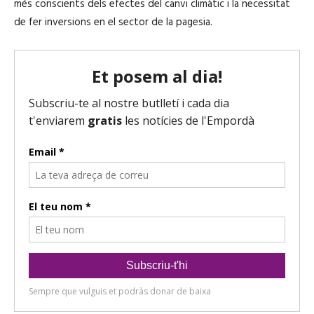
i
més conscients dels efectes del canvi climàtic i la necessitat
u
o
de fer inversions en el sector de la pagesia.
c
t
o
r
d
'
à
u
d
i
o