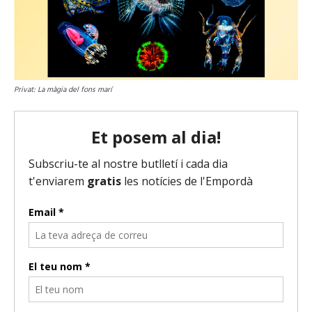
Privat: La màgia del fons marí