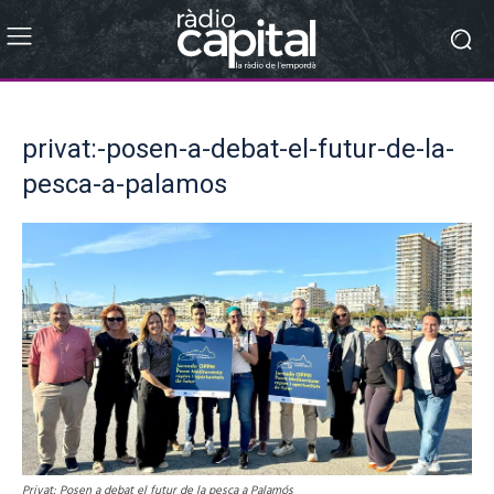
privat:-posen-a-debat-el-futur-de-la-
pesca-a-palamos
Privat: Posen a debat el futur de la pesca a Palamós