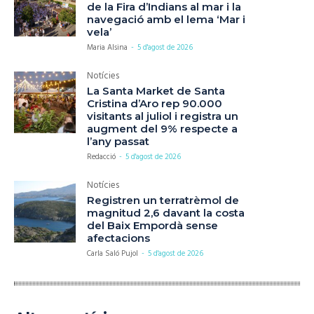
de la Fira d’Indians al mar i la
navegació amb el lema ‘Mar i
vela’
Maria Alsina
-
5 d'agost de 2026
Notícies
La Santa Market de Santa
Cristina d’Aro rep 90.000
visitants al juliol i registra un
augment del 9% respecte a
l’any passat
Redacció
-
5 d'agost de 2026
Notícies
Registren un terratrèmol de
magnitud 2,6 davant la costa
del Baix Empordà sense
afectacions
Carla Saló Pujol
-
5 d'agost de 2026