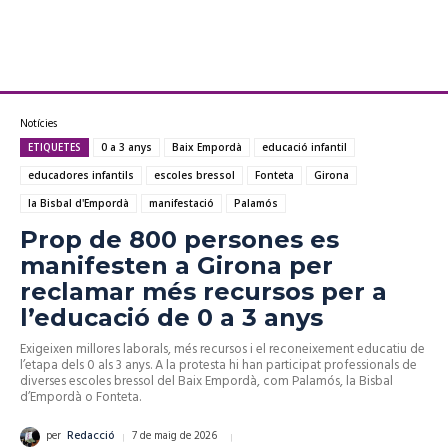
Notícies
ETIQUETES
0 a 3 anys
Baix Empordà
educació infantil
educadores infantils
escoles bressol
Fonteta
Girona
la Bisbal d'Empordà
manifestació
Palamós
Prop de 800 persones es
manifesten a Girona per
reclamar més recursos per a
l’educació de 0 a 3 anys
Exigeixen millores laborals, més recursos i el reconeixement educatiu de
l’etapa dels 0 als 3 anys. A la protesta hi han participat professionals de
diverses escoles bressol del Baix Empordà, com Palamós, la Bisbal
d’Empordà o Fonteta.
7 de maig de 2026
per
Redacció