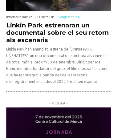
Informació musical
Primera Fila
-
5 d'agost de 2026
Linkin Park estrenaran un
documental sobre el seu retorn
als escenaris
Linkin Park han anunciat l’estrena de “LINKIN PARK:
UNSHATTER”, un nou documental que arribarà als cinemes
de tot el món el pròxim 30 de setembre. Dirigit per Joe
Hahn, membre fundador del grup, el film mostrarà el camí
que ha recorregut la banda des de les sessions
d’enregistrament iniciades el 2022 fins al seu esperat
- Publicitat -