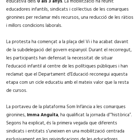
educativa dels
0 als 3 anys
. La mobilització ha reunit
educadores infantils, sindicats i col·lectius de les comarques
gironines per reclamar més recursos, una reducció de les ràtios
i millors condicions laborals.
La protesta ha començat a la plaça del Vi i ha acabat davant
de la subdelegació del govern espanyol. Durant el recorregut,
les participants han defensat la necessitat de situar
l’educació infantil al centre de les polítiques públiques i han
reclamat que el Departament d’Educació reconegui aquesta
etapa com un cicle educatiu amb el mateix valor que la resta
de cursos.
La portaveu de la plataforma Som Infància a les comarques
gironines,
Imma Anguita
, ha qualificat la jornada d’“històrica”.
Segons ha explicat, és la primera vegada que diferents
sindicats i entitats s’uneixen en una mobilització centrada
exclusivament en les reivindicacions de les educadores