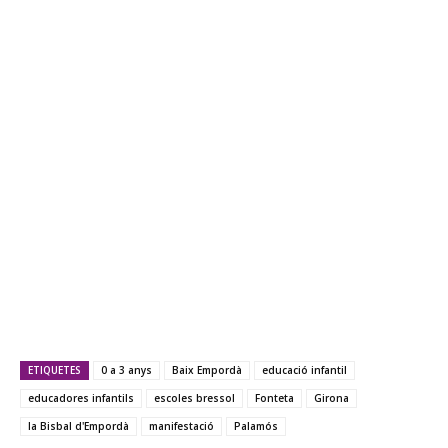
ETIQUETES
0 a 3 anys
Baix Empordà
educació infantil
educadores infantils
escoles bressol
Fonteta
Girona
la Bisbal d'Empordà
manifestació
Palamós