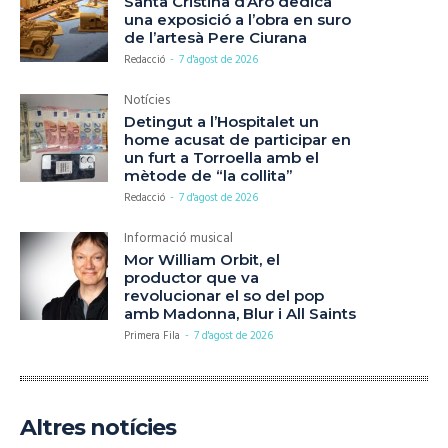
Santa Cristina d’Aro dedica
una exposició a l’obra en suro
de l’artesà Pere Ciurana
Redacció
-
7 d'agost de 2026
Notícies
Detingut a l’Hospitalet un
home acusat de participar en
un furt a Torroella amb el
mètode de “la collita”
Redacció
-
7 d'agost de 2026
Informació musical
Mor William Orbit, el
productor que va
revolucionar el so del pop
amb Madonna, Blur i All Saints
Primera Fila
-
7 d'agost de 2026
Altres notícies