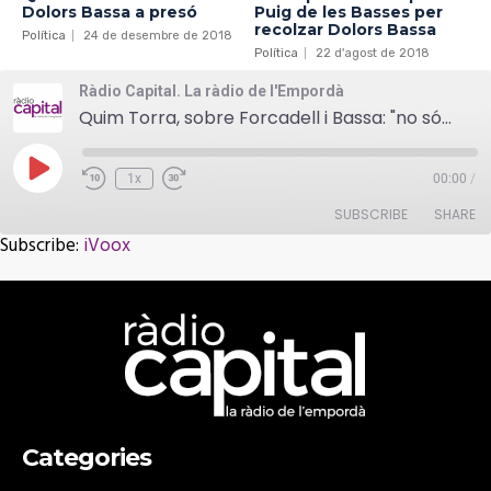
Dolors Bassa a presó
Puig de les Basses per
recolzar Dolors Bassa
Política
24 de desembre de 2018
Política
22 d'agost de 2018
Ràdio Capital. La ràdio de l'Empordà
Quim Torra, sobre Forcadell i Bassa: "no són cap moneda de canvi"
Play
1x
00:00
/
Episode
SUBSCRIBE
SHARE
Subscribe:
iVoox
SHARE
iVoox
RSS FEED
LINK
EMBED
Categories