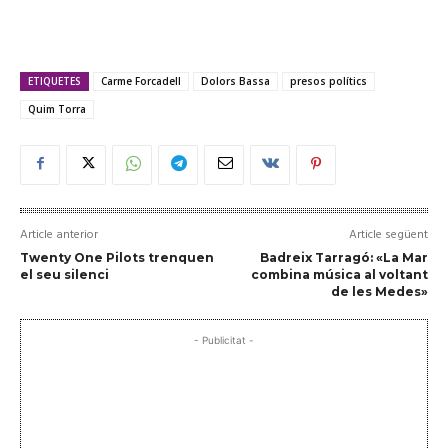
ETIQUETES
Carme Forcadell
Dolors Bassa
presos polítics
Quim Torra
Article anterior
Article següent
Twenty One Pilots trenquen
Badreix Tarragó: «La Mar
el seu silenci
combina música al voltant
de les Medes»
- Publicitat -