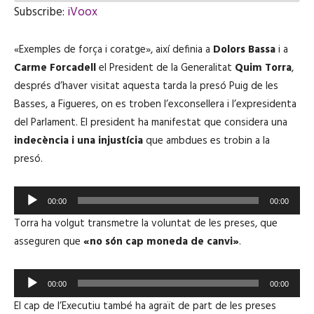
E
Subscribe:
iVoox
p
i
SHARE
iVoox
s
«Exemples de força i coratge», així definia a
o
Dolors Bassa
i a
RSS FEED
d
LINK
Carme Forcadell
el President de la Generalitat
Quim Torra
,
e
després d’haver visitat aquesta tarda la presó Puig de les
Basses, a Figueres, on es troben l’exconsellera i l’expresidenta
del Parlament. El president ha manifestat que considera una
EMBED
indecència i una injustícia
que ambdues es trobin a la
presó.
R
00:00
00:00
e
Torra ha volgut transmetre la voluntat de les preses, que
p
asseguren que
«no són cap moneda de canvi»
.
r
o
R
d
00:00
00:00
e
u
El cap de l’Executiu també ha agraït de part de les preses
p