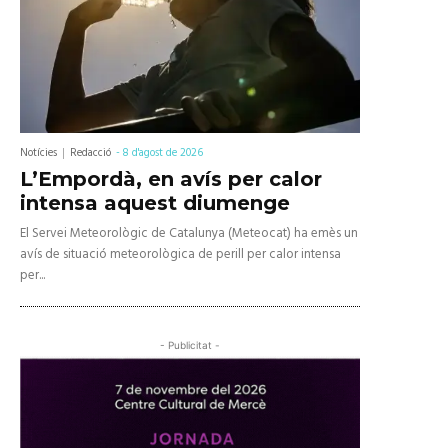
Notícies
Redacció
-
8 d'agost de 2026
L’Empordà, en avís per calor
intensa aquest diumenge
El Servei Meteorològic de Catalunya (Meteocat) ha emès un
avís de situació meteorològica de perill per calor intensa
per...
- Publicitat -