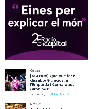
Cultura
[AGENDA] Què puc fer el
dissabte 8 d’agost a
l’Empordà i Comarques
Gironines?
Joan Coll Bagur
-
8 d'agost de 2026
Notícies