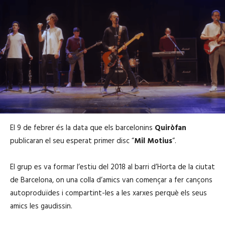
El 9 de febrer és la data que els barcelonins
Quiròfan
publicaran el seu esperat primer disc “
Mil Motius
“.
El grup es va formar l’estiu del 2018 al barri d’Horta de la ciutat
de Barcelona, on una colla d’amics van començar a fer cançons
autoproduïdes i compartint-les a les xarxes perquè els seus
amics les gaudissin.