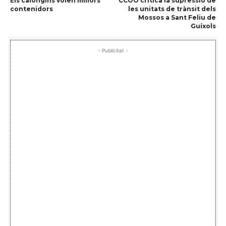
Els calongins volen millors
CCOO critica la supressió de
contenidors
les unitats de trànsit dels
Mossos a Sant Feliu de
Guíxols
- Publicitat -