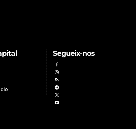
myTuner Radio
pital
Segueix-nos
àdio