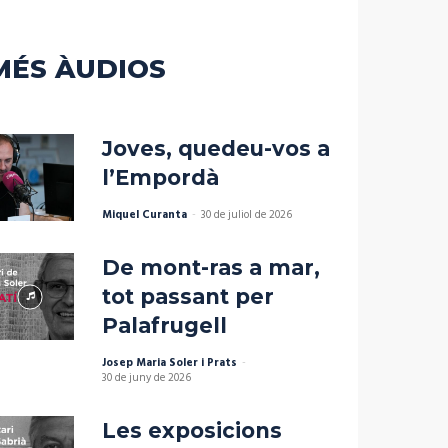
disminuir
el
volum.
MÉS ÀUDIOS
Joves, quedeu-vos a
l’Empordà
Miquel Curanta
-
30 de juliol de 2026
De mont-ras a mar,
tot passant per
Palafrugell
Josep Maria Soler i Prats
-
30 de juny de 2026
Les exposicions