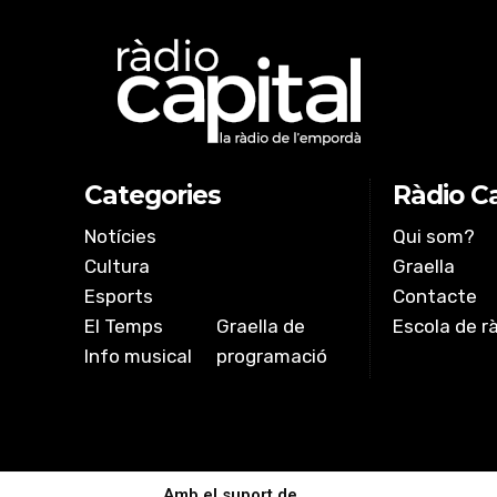
iVoox
LINK
RSS FEED
EMBED
Categories
Ràdio Ca
Notícies
Qui som?
Cultura
Graella
Esports
Contacte
El Temps
Graella de
Escola de r
Info musical
programació
Amb el suport de