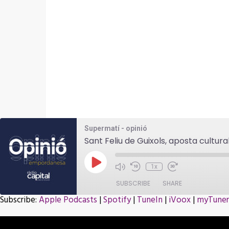
Supermatí - opinió
Sant Feliu de Guixols, aposta cultura
Play
1x
Episode
SUBSCRIBE
SHARE
Subscribe:
Apple Podcasts
|
Spotify
|
TuneIn
|
iVoox
|
myTuner
SHARE
Apple Podcasts