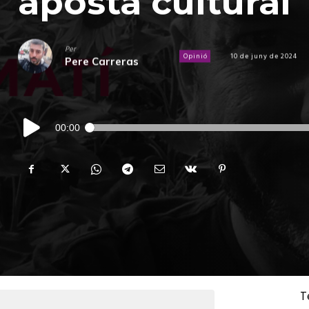
aposta cultural
Per
Opinió
10 de juny de 2024
Pere Carreras
Reproductor
00:00
d'àudio
T