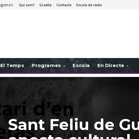
egistra't
Qui som?
Graella
Contacte
Escola de ràdio
El Temps
Programes
Escola
En Directe
Sant Feliu de Gu