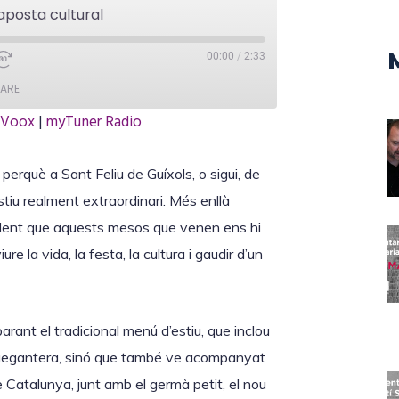
 aposta cultural
00:00
/
2:33
ARE
iVoox
|
myTuner Radio
TuneIn
rquè a Sant Feliu de Guíxols, o sigui, de
stiu realment extraordinari. Més enllà
vident que aquests mesos que venen ens hi
e la vida, la festa, la cultura i gaudir d’un
rant el tradicional menú d’estiu, que inclou
a gegantera, sinó que també ve acompanyat
e Catalunya, junt amb el germà petit, el nou