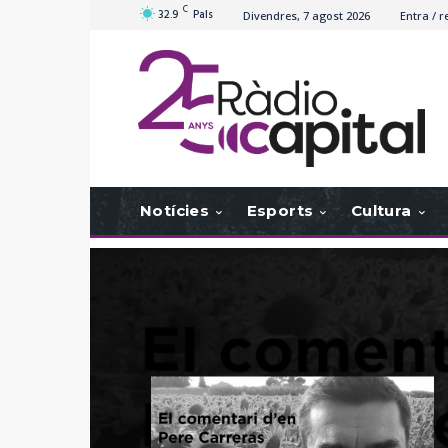
C
32.9
Pals
Divendres, 7 agost 2026
Entra / r
Notícies
Esports
Cultura