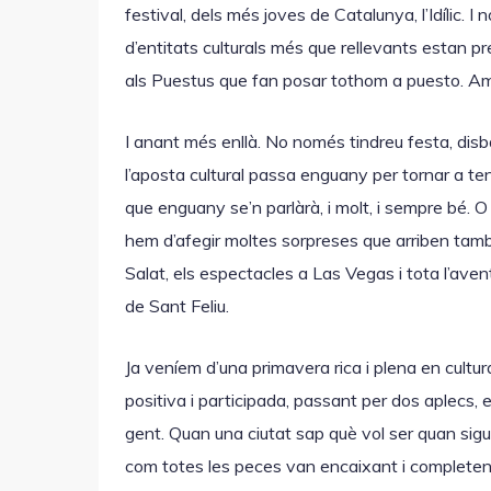
festival, dels més joves de Catalunya, l’Idílic. I
d’entitats culturals més que rellevants estan
als Puestus que fan posar tothom a puesto. Amb 
I anant més enllà. No només tindreu festa, dis
l’aposta cultural passa enguany per tornar a te
que enguany se’n parlàrà, i molt, i sempre bé. O s
hem d’afegir moltes sorpreses que arriben tam
Salat, els espectacles a Las Vegas i tota l’aven
de Sant Feliu.
Ja veníem d’una primavera rica i plena en cultur
positiva i participada, passant per dos aplecs, e
gent. Quan una ciutat sap què vol ser quan sigu
com totes les peces van encaixant i completen 