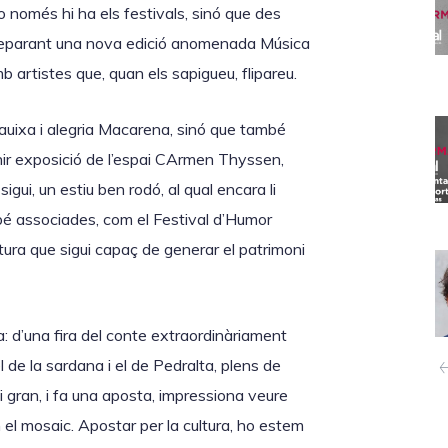
 no només hi ha els festivals, sinó que des
 preparant una nova edició anomenada Música
artistes que, quan els sapigueu, flipareu.
bauixa i alegria Macarena, sinó que també
nir exposició de l’espai CArmen Thyssen,
igui, un estiu ben rodó, al qual encara li
bé associades, com el Festival d’Humor
tura que sigui capaç de generar el patrimoni
a: d’una fira del conte extraordinàriament
l de la sardana i el de Pedralta, plens de
i gran, i fa una aposta, impressiona veure
el mosaic. Apostar per la cultura, ho estem