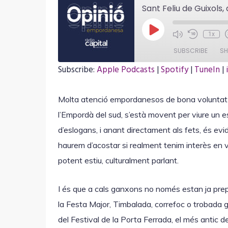
Sant Feliu de Guixols,
P
1x
l
a
SUBSCRIBE
SH
y
E
Subscribe:
Apple Podcasts
|
Spotify
|
TuneIn
|
p
i
SHARE
Apple Podcasts
Spotify
s
o
Molta atenció empordanesos de bona voluntat pe
iVoox
myTuner Radio
LINK
d
l’Empordà del sud, s’està movent per viure un e
e
RSS FEED
d’eslogans, i anant directament als fets, és e
haurem d’acostar si realment tenim interès en viur
EMBED
potent estiu, culturalment parlant.
I és que a cals ganxons no només estan ja prepa
la Festa Major, Timbalada, correfoc o trobad
del Festival de la Porta Ferrada, el més antic d