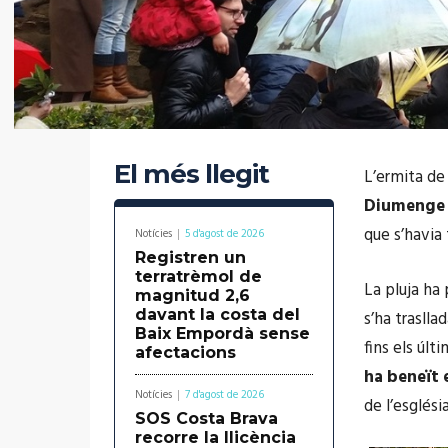
El més llegit
L’ermita d
Diumenge
que s’havia 
Notícies
5 d'agost de 2026
Registren un
terratrèmol de
La pluja ha
magnitud 2,6
davant la costa del
s’ha traslla
Baix Empordà sense
fins els úl
afectacions
ha beneït 
Notícies
7 d'agost de 2026
de l’església
SOS Costa Brava
recorre la llicència