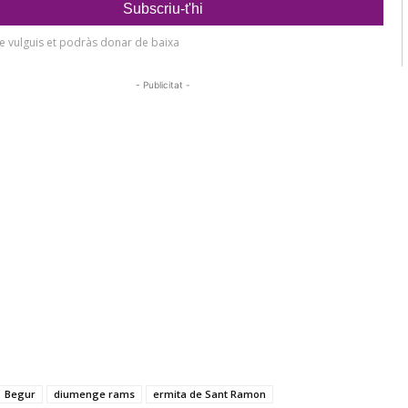
- Publicitat -
Begur
diumenge rams
ermita de Sant Ramon