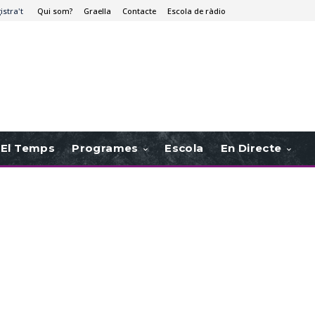
istra't
Qui som?
Graella
Contacte
Escola de ràdio
El Temps
Programes
Escola
En Directe