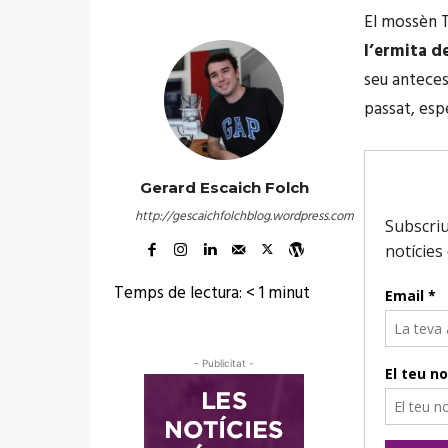
El mossèn 
l’ermita 
seu anteces
passat, esp
Gerard Escaich Folch
http://gescaichfolchblog.wordpress.com
Temps de lectura:
< 1
minut
- Publicitat -