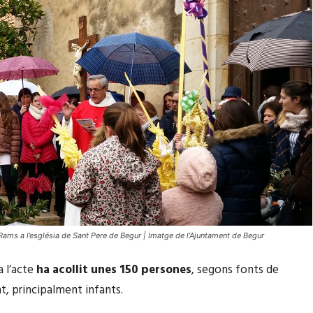
ams a l’església de Sant Pere de Begur | Imatge de l’Ajuntament de Begur
ja l’acte
ha acollit unes 150 persones
, segons fonts de
t, principalment infants.