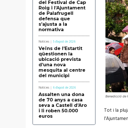
del Festival de Cap
Roig i l’Ajuntament
de Palafrugell
defensa que
s’ajusta a la
normativa
Notícies
5 d'agost de 2026
Veïns de l’Estartit
qüestionen la
ubicació prevista
d’una nova
mesquita al centre
del municipi
Notícies
6 d'agost de 2026
Assalten una dona
Benedicció de R
de 70 anys a casa
seva a Castell d’Aro
Tot i la plu
i li roben 50.000
euros
l’Ajuntamen