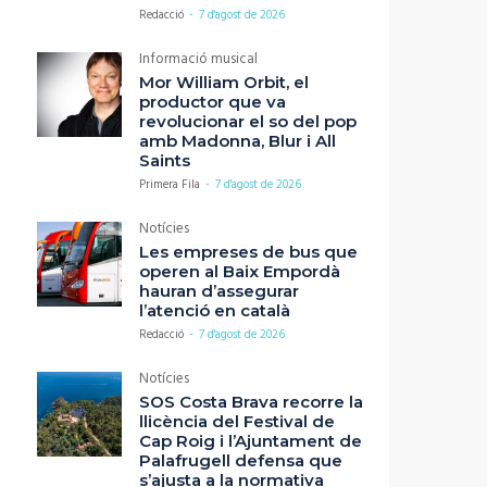
Redacció
-
7 d'agost de 2026
Informació musical
Mor William Orbit, el
productor que va
revolucionar el so del pop
amb Madonna, Blur i All
Saints
Primera Fila
-
7 d'agost de 2026
Notícies
Les empreses de bus que
operen al Baix Empordà
hauran d’assegurar
l’atenció en català
Redacció
-
7 d'agost de 2026
Notícies
SOS Costa Brava recorre la
llicència del Festival de
Cap Roig i l’Ajuntament de
Palafrugell defensa que
s’ajusta a la normativa