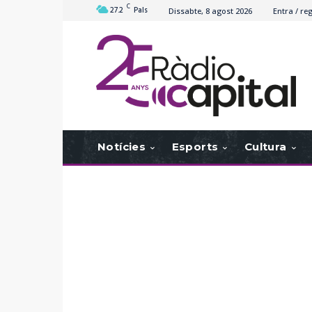
C
27.2
Pals
Dissabte, 8 agost 2026
Entra / reg
Notícies
Esports
Cultura