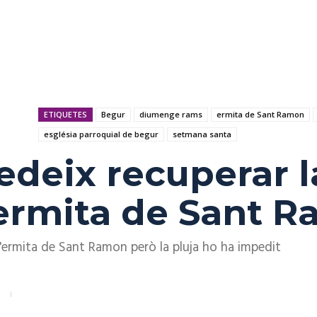
ETIQUETES
Begur
diumenge rams
ermita de Sant Ramon
església parroquial de begur
setmana santa
edeix recuperar 
’ermita de Sant 
l'ermita de Sant Ramon però la pluja ho ha impedit
8