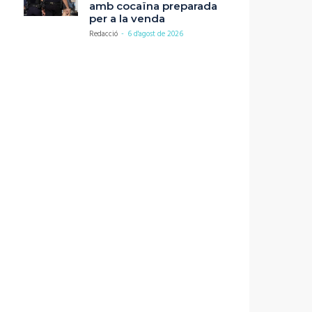
amb cocaïna preparada
per a la venda
Redacció
-
6 d'agost de 2026