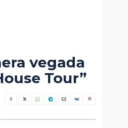
mera vegada
House Tour”