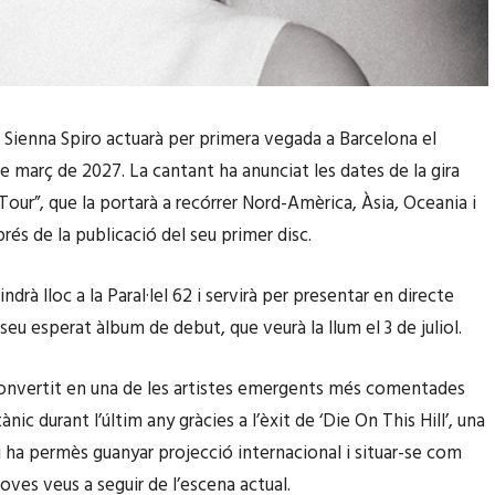
a Sienna Spiro actuarà per primera vegada a Barcelona el
e març de 2027. La cantant ha anunciat les dates de la gira
our”, que la portarà a recórrer Nord-Amèrica, Àsia, Oceania i
rés de la publicació del seu primer disc.
indrà lloc a la Paral·lel 62 i servirà per presentar en directe
l seu esperat àlbum de debut, que veurà la llum el 3 de juliol.
convertit en una de les artistes emergents més comentades
ànic durant l’últim any gràcies a l’èxit de ‘Die On This Hill’, una
i ha permès guanyar projecció internacional i situar-se com
oves veus a seguir de l’escena actual.