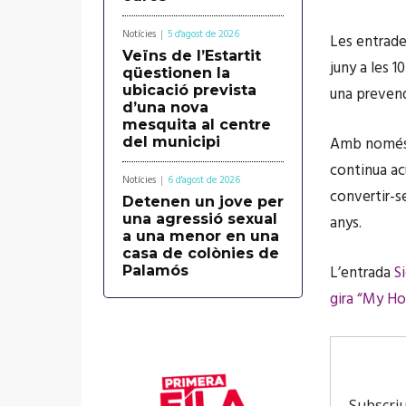
Notícies
5 d'agost de 2026
Les entrade
Veïns de l’Estartit
juny a les 1
qüestionen la
ubicació prevista
una prevenda
d’una nova
mesquita al centre
Amb només u
del municipi
continua ac
Notícies
6 d'agost de 2026
convertir-s
Detenen un jove per
una agressió sexual
anys.
a una menor en una
casa de colònies de
L’entrada
S
Palamós
gira “My Ho