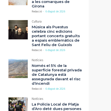
a les comarques de
Girona
Redacció
-
6 d'agost de 2026
Cultura
Música als Puestus
celebra cinc edicions
portant concerts gratuïts
a espais emblemàtics de
Sant Feliu de Guíxols
Redacció
-
6 d'agost de 2026
Notícies
Només el 5% de la
superfície forestal privada
de Catalunya està
assegurada davant el risc
d’incendi
Redacció
-
6 d'agost de 2026
Notícies
La Policia Local de Platja
d’Aro deté dues persones