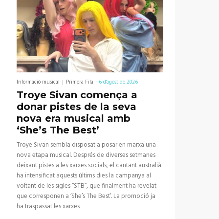
Informació musical
Primera Fila
-
6 d'agost de 2026
Troye Sivan comença a
donar pistes de la seva
nova era musical amb
‘She’s The Best’
Troye Sivan sembla disposat a posar en marxa una
nova etapa musical. Després de diverses setmanes
deixant pistes a les xarxes socials, el cantant australià
ha intensificat aquests últims dies la campanya al
voltant de les sigles “STB”, que finalment ha revelat
que corresponen a ‘She’s The Best’. La promoció ja
ha traspassat les xarxes