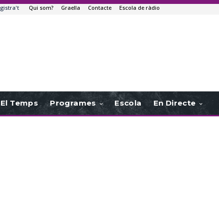
gistra't
Qui som?
Graella
Contacte
Escola de ràdio
El Temps
Programes
Escola
En Directe