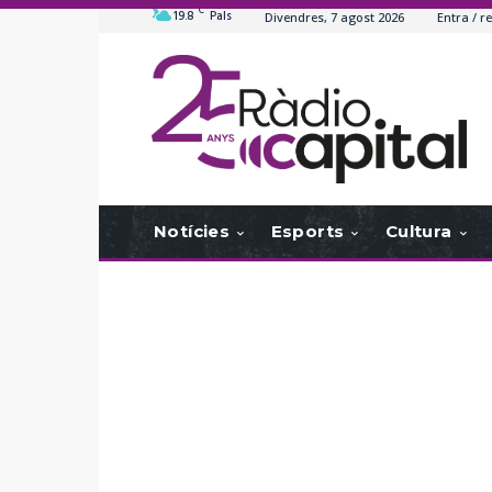
C
19.8
Pals
Divendres, 7 agost 2026
Entra / re
Notícies
Esports
Cultura