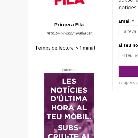
Primera Fila
http://www.primerafila.cat
Temps de lectura:
< 1
minut
- Publicitat -