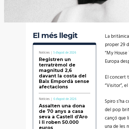
El més llegit
La britànic
proper 29 d
“My House T
Notícies
5 d'agost de 2026
Registren un
Europa desp
terratrèmol de
magnitud 2,6
davant la costa del
El concert t
Baix Empordà sense
“Visitor”, e
afectacions
Notícies
6 d'agost de 2026
Spiro s’ha 
Assalten una dona
del pop brit
de 70 anys a casa
seva a Castell d’Aro
cançó que l
i li roben 50.000
una de les n
euros