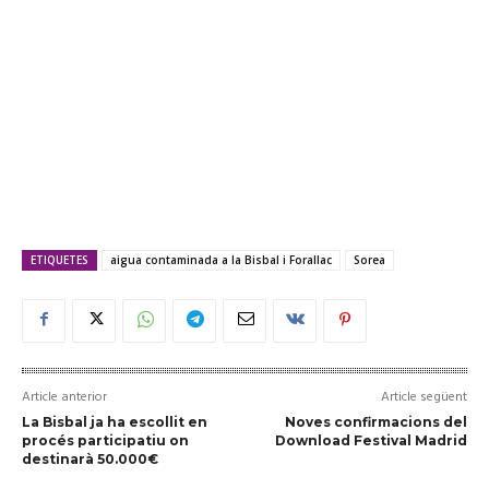
ETIQUETES
aigua contaminada a la Bisbal i Forallac
Sorea
Article anterior
Article següent
La Bisbal ja ha escollit en
Noves confirmacions del
procés participatiu on
Download Festival Madrid
destinarà 50.000€