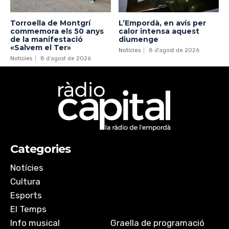
Torroella de Montgrí
L’Empordà, en avís per
commemora els 50 anys
calor intensa aquest
de la manifestació
diumenge
«Salvem el Ter»
Notícies
8 d'agost de 2026
Notícies
8 d'agost de 2026
Categories
Notícies
Cultura
Esports
El Temps
Info musical
Graella de programació