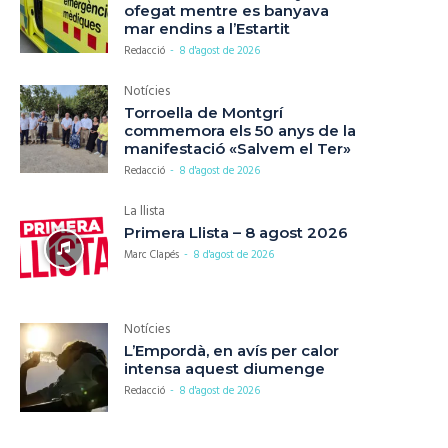
ofegat mentre es banyava
mar endins a l’Estartit
Redacció
-
8 d'agost de 2026
Notícies
Torroella de Montgrí
commemora els 50 anys de la
manifestació «Salvem el Ter»
Redacció
-
8 d'agost de 2026
La llista
Primera Llista – 8 agost 2026
Marc Clapés
-
8 d'agost de 2026
Notícies
L’Empordà, en avís per calor
intensa aquest diumenge
Redacció
-
8 d'agost de 2026