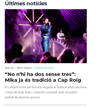
Últimes notícies
Notícies
Martí Saguer
-
9 d'agost de 2026
“No n’hi ha dos sense tres”:
Mika ja és tradició a Cap Roig
El cantant torna per tercera vegada al festival amb una hora
i mitja de pop, ball i contacte constant amb un públic
arribat de diversos països