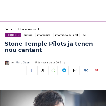
Cultura
Informació musical
ETIQUETES
cultura
infomusica
informació musical
oci
Stone Temple Pilots ja tenen
nou cantant
17 de novembre de 2016
per
Marc Clapés