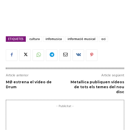
ETIQUETES
cultura
infomusica
informació musical
oci
Article anterior
Article següent
MØ estrena el vídeo de
Metallica publiquen vídeos
Drum
de tots els temes del nou
disc
- Publicitat -