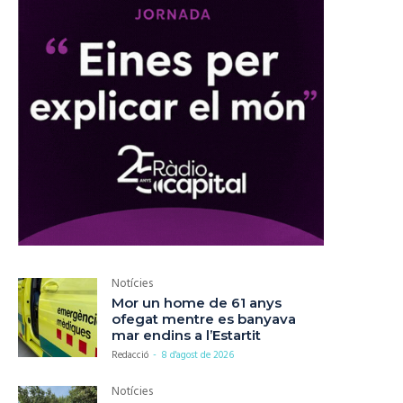
Notícies
Mor un home de 61 anys
ofegat mentre es banyava
mar endins a l’Estartit
Redacció
-
8 d'agost de 2026
Notícies