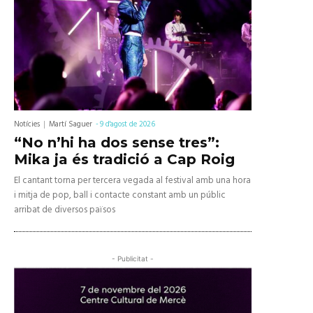
Notícies
Martí Saguer
-
9 d'agost de 2026
“No n’hi ha dos sense tres”:
Mika ja és tradició a Cap Roig
El cantant torna per tercera vegada al festival amb una hora
i mitja de pop, ball i contacte constant amb un públic
arribat de diversos països
- Publicitat -