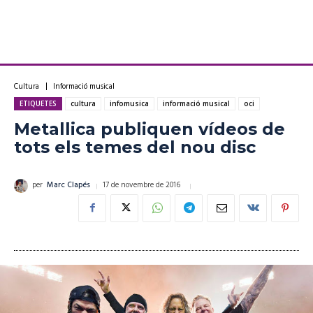
Cultura
Informació musical
ETIQUETES
cultura
infomusica
informació musical
oci
Metallica publiquen vídeos de
tots els temes del nou disc
17 de novembre de 2016
per
Marc Clapés