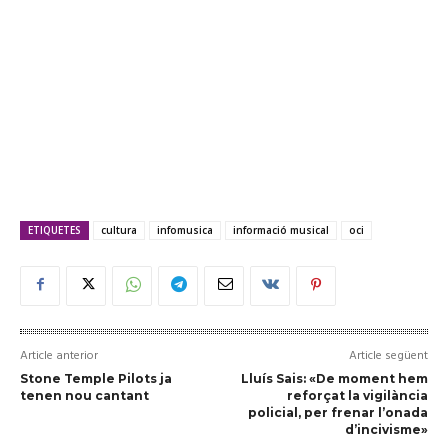
ETIQUETES
cultura
infomusica
informació musical
oci
Article anterior
Article següent
Stone Temple Pilots ja
Lluís Sais: «De moment hem
tenen nou cantant
reforçat la vigilància
policial, per frenar l’onada
d’incivisme»