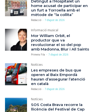
Detingut a l’Hospitalet un
home acusat de participar en
un furt a Torroella amb el
mètode de “la collita”
Redacció
-
7 d'agost de 2026
Informació musical
Mor William Orbit, el
productor que va
revolucionar el so del pop
amb Madonna, Blur i All Saints
Primera Fila
-
7 d'agost de 2026
Notícies
Les empreses de bus que
operen al Baix Empordà
hauran d’assegurar l’atenció
en català
Redacció
-
7 d'agost de 2026
Notícies
SOS Costa Brava recorre la
llicència del Festival de Cap