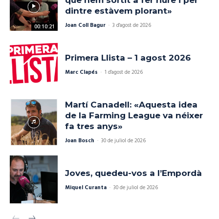
que hem sortit a fer riure i per
dintre estàvem plorant»
Joan Coll Bagur
-
3 d'agost de 2026
00:10:21
Primera Llista – 1 agost 2026
Marc Clapés
-
1 d'agost de 2026
Martí Canadell: «Aquesta idea
de la Farming League va néixer
fa tres anys»
Joan Bosch
-
30 de juliol de 2026
Joves, quedeu-vos a l’Empordà
Miquel Curanta
-
30 de juliol de 2026