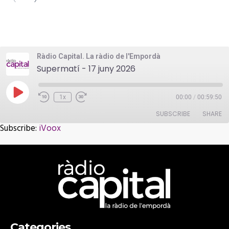
Ràdio Capital. La ràdio de l'Empordà
Supermatí - 17 juny 2026
Play
1x
00:00
/
00:59:50
Episode
SUBSCRIBE
SHARE
Subscribe:
iVoox
SHARE
iVoox
RSS FEED
LINK
EMBED
Categories