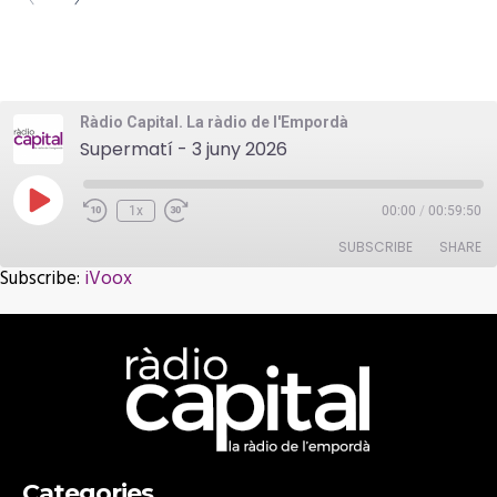
Ràdio Capital. La ràdio de l'Empordà
Supermatí - 3 juny 2026
Play
1x
00:00
/
00:59:50
Episode
SUBSCRIBE
SHARE
Subscribe:
iVoox
SHARE
iVoox
RSS FEED
LINK
EMBED
Categories