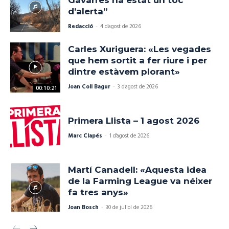
Gavarres ha estat un toc
d’alerta”
Redacció
-
4 d'agost de 2026
Carles Xuriguera: «Les vegades
que hem sortit a fer riure i per
dintre estàvem plorant»
Joan Coll Bagur
-
3 d'agost de 2026
00:10:21
Primera Llista – 1 agost 2026
Marc Clapés
-
1 d'agost de 2026
Martí Canadell: «Aquesta idea
de la Farming League va néixer
fa tres anys»
Joan Bosch
-
30 de juliol de 2026