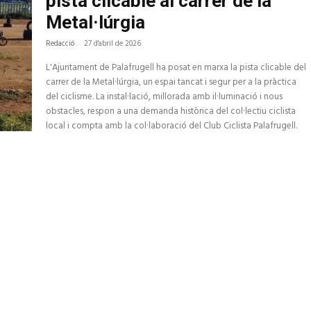
pista clicable al carrer de la
Metal·lúrgia
Redacció
-
27 d'abril de 2026
L'Ajuntament de Palafrugell ha posat en marxa la pista clicable del
carrer de la Metal·lúrgia, un espai tancat i segur per a la pràctica
del ciclisme. La instal·lació, millorada amb il·luminació i nous
obstacles, respon a una demanda històrica del col·lectiu ciclista
local i compta amb la col·laboració del Club Ciclista Palafrugell.