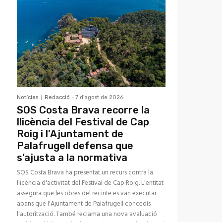
Notícies
Redacció
-
7 d'agost de 2026
SOS Costa Brava recorre la
llicència del Festival de Cap
Roig i l’Ajuntament de
Palafrugell defensa que
s’ajusta a la normativa
SOS Costa Brava ha presentat un recurs contra la
llicència d'activitat del Festival de Cap Roig. L'entitat
assegura que les obres del recinte es van executar
abans que l'Ajuntament de Palafrugell concedís
l'autorització. També reclama una nova avaluació