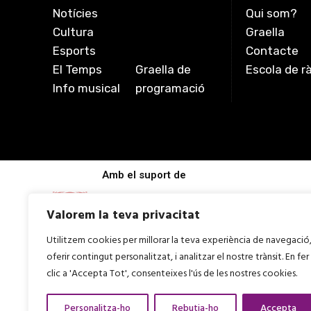
Notícies
Qui som?
Cultura
Graella
Esports
Contacte
El Temps
Graella de
Escola de r
Info musical
programació
Amb el suport de
Valorem la teva privacitat
Utilitzem cookies per millorar la teva experiència de navegació
oferir contingut personalitzat, i analitzar el nostre trànsit. En fer
clic a 'Accepta Tot', consenteixes l'ús de les nostres cookies.
Personalitza-ho
Rebutja-ho
Accepta