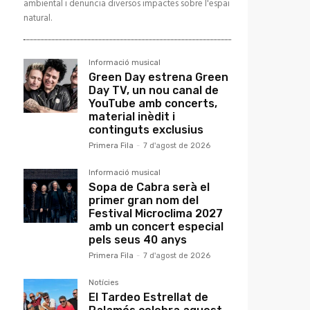
ambiental i denuncia diversos impactes sobre l'espai
natural.
Informació musical
Green Day estrena Green
Day TV, un nou canal de
YouTube amb concerts,
material inèdit i
continguts exclusius
Primera Fila
-
7 d'agost de 2026
Informació musical
Sopa de Cabra serà el
primer gran nom del
Festival Microclima 2027
amb un concert especial
pels seus 40 anys
Primera Fila
-
7 d'agost de 2026
Notícies
El Tardeo Estrellat de