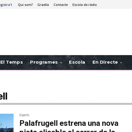
egistra't
Qui som?
Graella
Contacte
Escola de ràdio
El Temps
Programes
Escola
En Directe
ll
Esports
Palafrugell estrena una nova