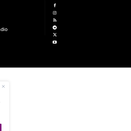
àdio
,