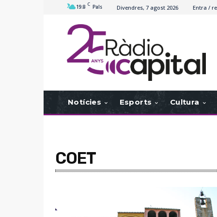
C
19.8
Pals
Divendres, 7 agost 2026
Entra / re
Notícies
Esports
Cultura
COET