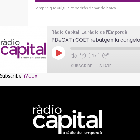
Ràdio Capital. La ràdio de l'Empordà
PDeCAT i COET rebutgen la congelac
Play
1x
Episode
SUBSCRIBE
SHARE
Subscribe:
iVoox
SHARE
iVoox
RSS FEED
LINK
EMBED