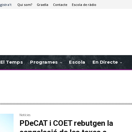
gistra't
Qui som?
Graella
Contacte
Escola de ràdio
El Temps
Programes
Escola
En Directe
Notícies
PDeCAT i COET rebutgen la