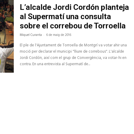
L’alcalde Jordi Cordón planteja
al Supermatí una consulta
sobre el correbou de Torroella
Miquel Curanta
-
6 de maig de 2016
El ple de l'Ajuntament de Torroella de Montgrí va votar ahir una
moció per declarar el municipi "lliure de correbous". L'alcalde
Jordi Cordón, així com el grup de Convergència, va votar-hi en
contra. En una entrevista al Supermatí de...