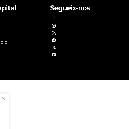
pital
Segueix-nos
àdio
,