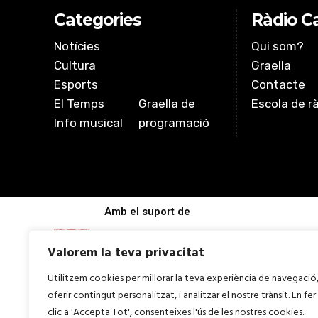
Categories
Ràdio Ca
Notícies
Qui som?
Cultura
Graella
Esports
Contacte
El Temps
Graella de
Escola de r
Info musical
programació
Amb el suport de
Valorem la teva privacitat
Utilitzem cookies per millorar la teva experiència de navegació
oferir contingut personalitzat, i analitzar el nostre trànsit. En fer
clic a 'Accepta Tot', consenteixes l'ús de les nostres cookies.