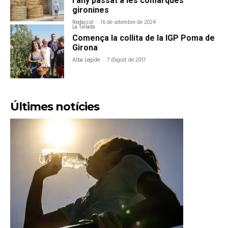
l’any passat a les comarques
gironines
Redacció
-
16 de setembre de 2024
La Tallada
Comença la collita de la IGP Poma de
Girona
Alba Legide
-
7 d'agost de 2017
Últimes notícies