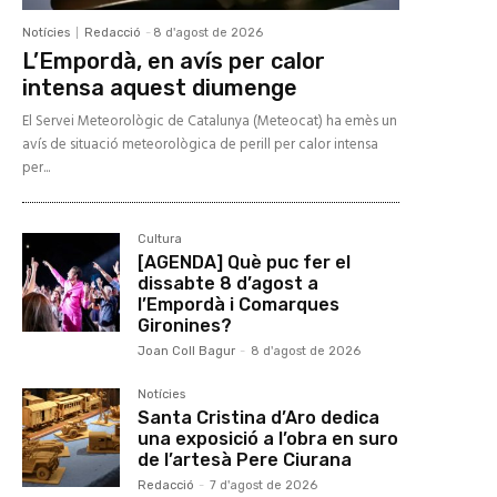
Notícies
Redacció
-
8 d'agost de 2026
L’Empordà, en avís per calor
intensa aquest diumenge
El Servei Meteorològic de Catalunya (Meteocat) ha emès un
avís de situació meteorològica de perill per calor intensa
per...
Cultura
[AGENDA] Què puc fer el
dissabte 8 d’agost a
l’Empordà i Comarques
Gironines?
Joan Coll Bagur
-
8 d'agost de 2026
Notícies
Santa Cristina d’Aro dedica
una exposició a l’obra en suro
de l’artesà Pere Ciurana
Redacció
-
7 d'agost de 2026