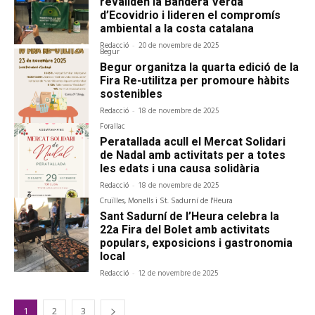
revaliden la Bandera Verda
d’Ecovidrio i lideren el compromís
ambiental a la costa catalana
Redacció
-
20 de novembre de 2025
Begur
Begur organitza la quarta edició de la
Fira Re-utilitza per promoure hàbits
sostenibles
Redacció
-
18 de novembre de 2025
Forallac
Peratallada acull el Mercat Solidari
de Nadal amb activitats per a totes
les edats i una causa solidària
Redacció
-
18 de novembre de 2025
Cruïlles, Monells i St. Sadurní de l'Heura
Sant Sadurní de l’Heura celebra la
22a Fira del Bolet amb activitats
populars, exposicions i gastronomia
local
Redacció
-
12 de novembre de 2025
1
2
3