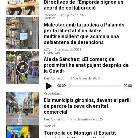
Directives de l’Empordà signen un
acord de col·laboració
Redacció
-
1 de juny de 2026
Notícies
Malestar amb la justícia a Palamós
per la llibertat d’un lladre
multireincident que acumula una
seixantena de detencions
ACN
-
8 de març de 2026
Entrevistes
Àlexia Sánchez: «El comerç de
proximitat ha anat pujant després de
la Covid»
Joan Coll Bagur
-
27 de febrer de 2026
Reproductor
d'àudio
00:00
00:00
Reportatges
Els municipis gironins, davant el perill
de perdre la seva diversitat
comercial
Joan Coll Bagur
-
5 de desembre de 2025
Notícies
Torroella de Montgrí i l’Estartit