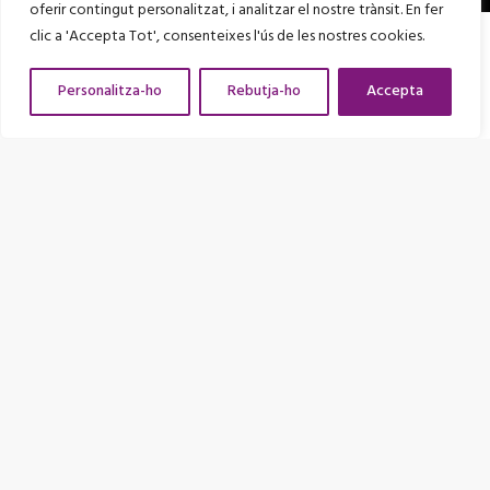
oferir contingut personalitzat, i analitzar el nostre trànsit. En fer
Amb el suport de
clic a 'Accepta Tot', consenteixes l'ús de les nostres cookies.
Personalitza-ho
Rebutja-ho
Accepta
Entitat adherida