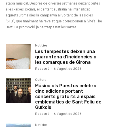
etapa musical. Després de diverses setmanes deixant pistes
a les xarxes socials, el cantant australià ha intensificat
aquests últims dies la campanya al voltant de les sigles
“STB”, que finalment ha revelat que corresponen a ‘She’s The
Best’. La promoció ja ha traspassat les xarxes
Notícies
Les tempestes deixen una
quarantena d’incidències a
les comarques de Girona
Redacció
-
6 d'agost de 2026
Cultura
Música als Puestus celebra
cinc edicions portant
concerts gratuïts a espais
emblemàtics de Sant Feliu de
Guíxols
Redacció
-
6 d'agost de 2026
Notícies