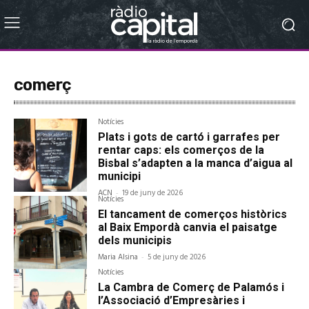
comerç
Notícies
Plats i gots de cartó i garrafes per
rentar caps: els comerços de la
Bisbal s’adapten a la manca d’aigua al
municipi
ACN
-
19 de juny de 2026
Notícies
El tancament de comerços històrics
al Baix Empordà canvia el paisatge
dels municipis
Maria Alsina
-
5 de juny de 2026
Notícies
La Cambra de Comerç de Palamós i
l’Associació d’Empresàries i