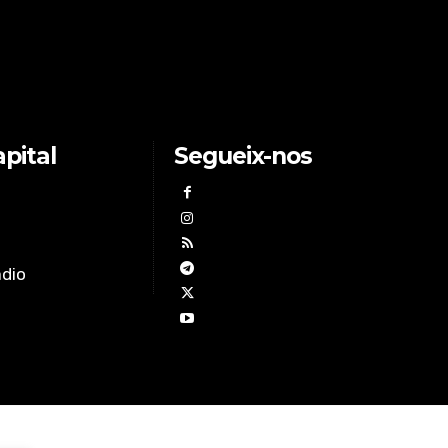
pital
Segueix-nos
àdio