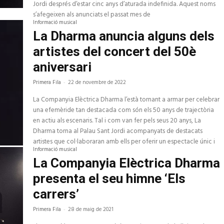
Jordi després d’estar cinc anys d’aturada indefinida. Aquest noms
s’afegeixen als anunciats el passat mes de
Informació musical
La Dharma anuncia alguns dels
artistes del concert del 50è
aniversari
Primera Fila
-
22 de novembre de 2022
La Companyia Elèctrica Dharma l’està tornant a armar per celebrar
una efemèride tan destacada com són els 50 anys de trajectòria
en actiu als escenaris. Tal i com van fer pels seus 20 anys, La
Dharma torna al Palau Sant Jordi acompanyats de destacats
artistes que col·laboraran amb ells per oferir un espectacle únic i
Informació musical
La Companyia Elèctrica Dharma
presenta el seu himne ‘Els
carrers’
Primera Fila
-
28 de maig de 2021