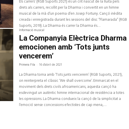
Els carrers’ (RGB Suports 2021) és un crit nascut de la lluita pels
drets als carrers, recollit per la Dharma i convertit en un himne
musical de la mà d’un poema d’en Josep Fortuny. Cançó inèdita
creada i enregistrada durant les sessions del disc “Flamarada” (RGB
Suports, 2019). La Dharma és carrer la Dharma és…
Informació musical
La Companyia Elèctrica Dharma
emocionen amb ‘Tots junts
vencerem’
Primera Fila
-
16 d'abril de 2021
La Dharma torna amb ‘Tots junts vencerem’ (RGB Suports, 2021),
on reinterpreta el clàssic ‘We shall overcome’. Emmarcat en el
moviment dels drets civils afroamericans, aquesta cançó ha
esdevingut un autèntic himne internacional de resistència a totes
les opressions. La Dharma condueix la cançó de la simplicitat a
l’emoció sense concessions efectistes de cap mena,…