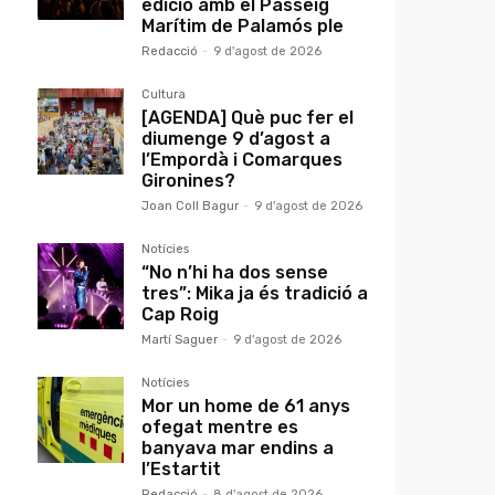
edició amb el Passeig
Marítim de Palamós ple
Redacció
-
9 d'agost de 2026
Cultura
[AGENDA] Què puc fer el
diumenge 9 d’agost a
l’Empordà i Comarques
Gironines?
Joan Coll Bagur
-
9 d'agost de 2026
Notícies
“No n’hi ha dos sense
tres”: Mika ja és tradició a
Cap Roig
Martí Saguer
-
9 d'agost de 2026
Notícies
Mor un home de 61 anys
ofegat mentre es
banyava mar endins a
l’Estartit
Redacció
-
8 d'agost de 2026