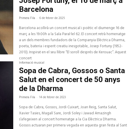
Josep Fortuny, el 16 de març a
Barcelona
Primera Fila
-
6 de febrer de 2025
Barcelona acollirà un concert musical i poètic el diumenge 16 de
març a les 19:00h a la Sala Paral·lel 62. El concert retrà homenatge
a un dels membres fundadors de la Companyia Elèctrica Dharma,
poeta, bateria i esperit creatiu inesgotable, Josep Fortuny (1952-
2013). Inspirat en el seu llibre “El soroll després de Kerouac”. Aquest
concert
Informació musical
Sopa de Cabra, Gossos o Santa
Salut en el concert de 50 anys
de la Dharma
Primera Fila
-
14 de febrer de 2023
Sopa de Cabra, Gossos, Jordi Cuixart, Joan Reig, Santa Salut,
Xavier Tasies, Magalí Sare, Jordi Soley i Jawad Amazingh
s’afegeixen al concert homenatge a la Cia Elèctrica Dharma.
Gossos actuaran per primera vegada en aquesta gran festa al Sant