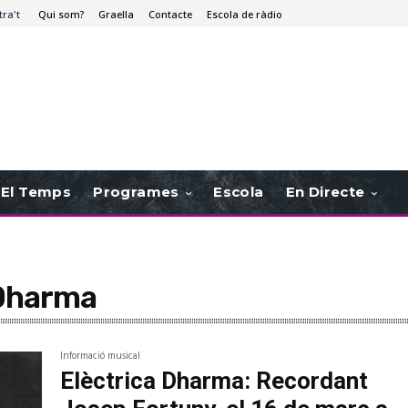
tra't
Qui som?
Graella
Contacte
Escola de ràdio
El Temps
Programes
Escola
En Directe
 Dharma
Informació musical
Elèctrica Dharma: Recordant