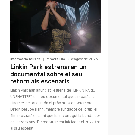
Informació musical
Primera Fila
-
5 d'agost de 2026
Linkin Park estrenaran un
documental sobre el seu
retorn als escenaris
Linkin Park han anunciat l’estrena de “LINKIN PARK:
UNSHATTER”, un nou documental que arribarà als
cinemes de tot el món el pròxim 30 de setembre.
Dirigit per Joe Hahn, membre fundador del grup, el
film mostrarà el camí que ha recorregut la banda des
de les sessions d’enregistrament iniciades el 2022 fins
al seu esperat