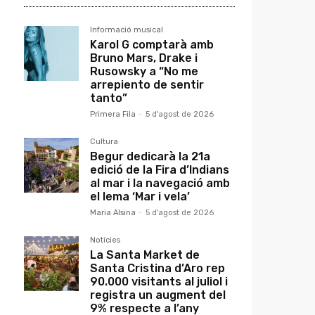
Informació musical
Karol G comptarà amb
Bruno Mars, Drake i
Rusowsky a “No me
arrepiento de sentir
tanto”
Primera Fila
-
5 d'agost de 2026
Cultura
Begur dedicarà la 21a
edició de la Fira d’Indians
al mar i la navegació amb
el lema ‘Mar i vela’
Maria Alsina
-
5 d'agost de 2026
Notícies
La Santa Market de
Santa Cristina d’Aro rep
90.000 visitants al juliol i
registra un augment del
9% respecte a l’any