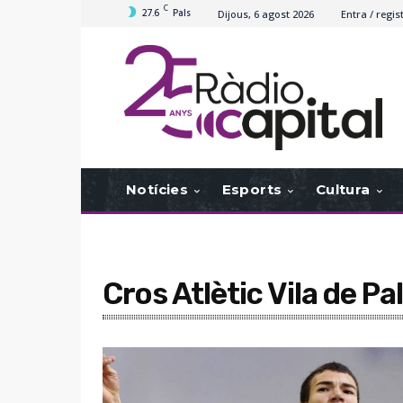
C
27.6
Pals
Dijous, 6 agost 2026
Entra / regis
Notícies
Esports
Cultura
Cros Atlètic Vila de P