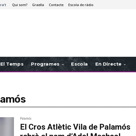
tra't
Qui som?
Graella
Contacte
Escola de ràdio
El Temps
Programes
Escola
En Directe
alamós
Palamós
El Cros Atlètic Vila de Palamós