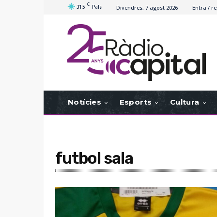
C
31.5
Pals
Divendres, 7 agost 2026
Entra / re
Notícies
Esports
Cultura
futbol sala