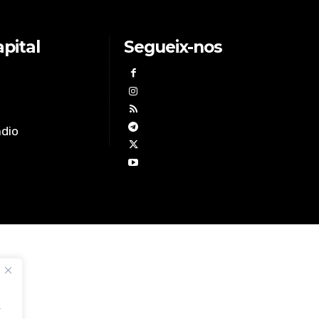
pital
Segueix-nos
àdio
,