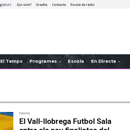
gistra't
Qui som?
Graella
Contacte
Escola de ràdio
El Temps
Programes
Escola
En Directe
Palamós
El Vall-llobrega Futbol Sala