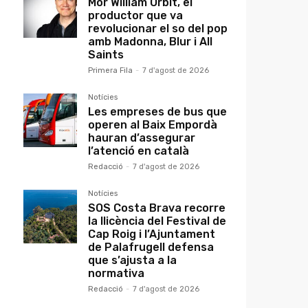
Mor William Orbit, el
productor que va
revolucionar el so del pop
amb Madonna, Blur i All
Saints
Primera Fila
-
7 d'agost de 2026
Notícies
Les empreses de bus que
operen al Baix Empordà
hauran d’assegurar
l’atenció en català
Redacció
-
7 d'agost de 2026
Notícies
SOS Costa Brava recorre
la llicència del Festival de
Cap Roig i l’Ajuntament
de Palafrugell defensa
que s’ajusta a la
normativa
Redacció
-
7 d'agost de 2026