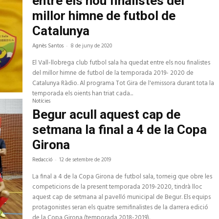
entre els nou finalistes del
millor himne de futbol de
Catalunya
Agnès Santos
-
8 de juny de 2020
El Vall-llobrega club futbol sala ha quedat entre els nou finalistes
del millor himne de futbol de la temporada 2019- 2020 de
Catalunya Ràdio. Al programa Tot Gira de l'emissora durant tota la
temporada els oients han triat cada...
Notícies
Begur acull aquest cap de
setmana la final a 4 de la Copa
Girona
Redacció
-
12 de setembre de 2019
La final a 4 de la Copa Girona de futbol sala, torneig que obre les
competicions de la present temporada 2019-2020, tindrà lloc
aquest cap de setmana al pavelló municipal de Begur. Els equips
protagonistes seran els quatre semifinalistes de la darrera edició
de la Copa Girona (temporada 2018-2019).