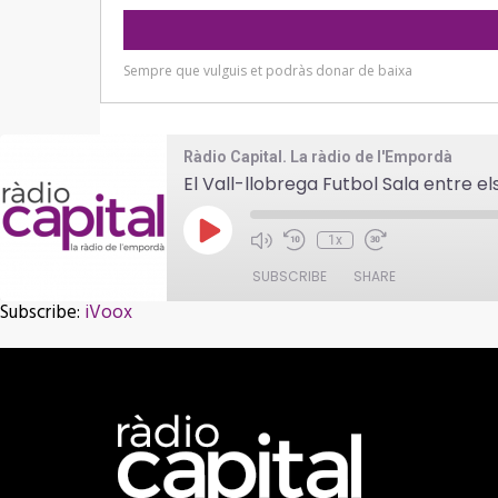
Ràdio Capital. La ràdio de l'Empordà
El Vall-llobrega Futbol Sala entre el
Play
1x
Episode
SUBSCRIBE
SHARE
Subscribe:
iVoox
SHARE
iVoox
RSS FEED
LINK