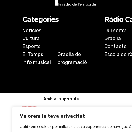
EMBED
Categories
Ràdio Ca
Notícies
Qui som?
Cultura
Graella
Esports
Contacte
El Temps
Graella de
Escola de r
Info musical
programació
Amb el suport de
Valorem la teva privacitat
Utilitzem cookies per millorar la teva experiència de navegació