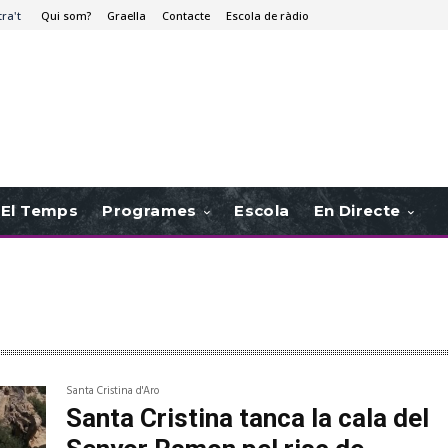
tra't
Qui som?
Graella
Contacte
Escola de ràdio
El Temps
Programes
Escola
En Directe
Santa Cristina d'Aro
Santa Cristina tanca la cala del