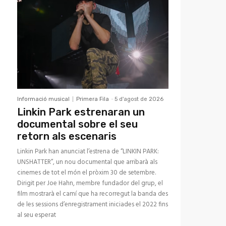
Informació musical
Primera Fila
-
5 d'agost de 2026
Linkin Park estrenaran un
documental sobre el seu
retorn als escenaris
Linkin Park han anunciat l’estrena de “LINKIN PARK:
UNSHATTER”, un nou documental que arribarà als
cinemes de tot el món el pròxim 30 de setembre.
Dirigit per Joe Hahn, membre fundador del grup, el
film mostrarà el camí que ha recorregut la banda des
de les sessions d’enregistrament iniciades el 2022 fins
al seu esperat