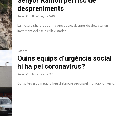
Senyor Ramon pel risc de
despreniments
Redacció
-
11 de juny de 2025
La mesura s’ha pres com a precaució, després de detectar un
increment del risc d’esllavissades.
Notícies
Quins equips d’urgència social
hi ha pel coronavirus?
Redacció
-
17 de març de 2020
Consulteu a quin equip heu d'atendre segons el municipi on viviu.