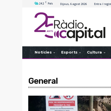
C
24.2
Pals
Dijous, 6 agost 2026
Entra / regis
Notícies
Esports
Cultura
General