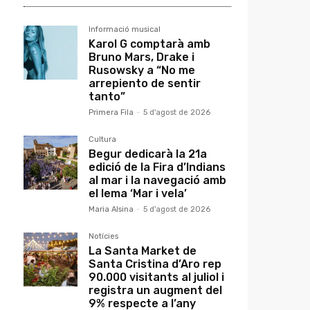
Informació musical
Karol G comptarà amb
Bruno Mars, Drake i
Rusowsky a “No me
arrepiento de sentir
tanto”
Primera Fila
-
5 d'agost de 2026
Cultura
Begur dedicarà la 21a
edició de la Fira d’Indians
al mar i la navegació amb
el lema ‘Mar i vela’
Maria Alsina
-
5 d'agost de 2026
Notícies
La Santa Market de
Santa Cristina d’Aro rep
90.000 visitants al juliol i
registra un augment del
9% respecte a l’any