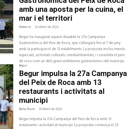
Gastronòmica del Peix de Roca
amb una aposta per la cuina, el
mar i el territori
Redacció
-
25 d'abril de 2026
Begur ha inaugurat aquest dissabte la 27a Campanya
Gastronòmica del Peix de Roca, que s’allargarà fins al 7 de juny
amb la participació de 13 establiments. La proposta inclou menús
especials, activitats culturals i mediambientals, i consolida el peix
de roca com un dels grans emblemes gastronòmics del municipi.
Begur
Begur impulsa la 27a Campanya
del Peix de Roca amb 13
restaurants i activitats al
municipi
Berta Roure
-
19 d'abril de 2026
Begur impulsa la 27a Campanya del Peix de Roca amb 13
restaurants i activitats al municipi. La proposta comença el 25