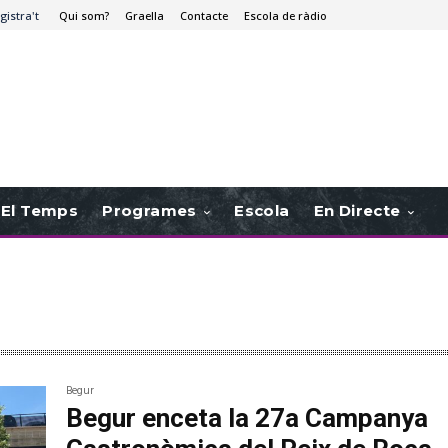
gistra't
Qui som?
Graella
Contacte
Escola de ràdio
El Temps
Programes
Escola
En Directe
Begur
Begur enceta la 27a Campanya