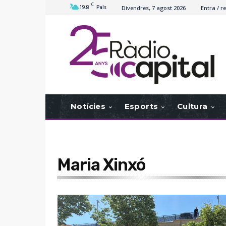
C
19.8
Pals
Divendres, 7 agost 2026
Entra / re
Notícies
Esports
Cultura
Maria Xinxó