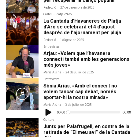
per recuperar la cançó popular
Redacció
-
27 de desembre de 2025
Castell - Platja d'Aro
La Cantada d’Havaneres de Platja
d’Aro se celebrarà el 4 d’agost
després de l’ajornament per pluja
Redacció
-
1 d'agost de 2025
Entrevistes
Arjau: «Volem que l’havanera
connecti també amb les generacions
més joves»
Maria Alsina
-
24 de juliol de 2025
Entrevistes
Sònia Arias: «Amb el concert no
volem tancar cap debat, només
aportar-hi la nostra mirada»
Maria Alsina
-
3 de juliol de 2025
Reproductor
d'àudio
00:00
00:00
Cultura
Junts per Palafrugell, en contra de la
retirada de “El meu avi” de la Cantada