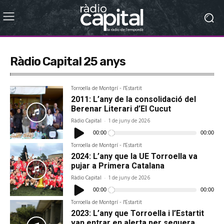
Ràdio Capital 25 anys
Torroella de Montgrí - l'Estartit
2011: L’any de la consolidació del
Berenar Literari d’El Cucut
Ràdio Capital
-
1 de juny de 2026
Reproductor
d'àudio
00:00
00:00
Torroella de Montgrí - l'Estartit
2024: L’any que la UE Torroella va
pujar a Primera Catalana
Ràdio Capital
-
1 de juny de 2026
Reproductor
d'àudio
00:00
00:00
Torroella de Montgrí - l'Estartit
2023: L’any que Torroella i l’Estartit
van entrar en alerta per sequera