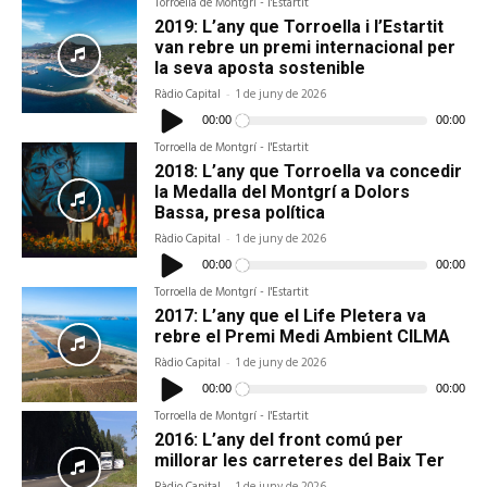
Torroella de Montgrí - l'Estartit
2019: L’any que Torroella i l’Estartit
van rebre un premi internacional per
la seva aposta sostenible
Ràdio Capital
-
1 de juny de 2026
Reproductor
d'àudio
00:00
00:00
Torroella de Montgrí - l'Estartit
2018: L’any que Torroella va concedir
la Medalla del Montgrí a Dolors
Bassa, presa política
Ràdio Capital
-
1 de juny de 2026
Reproductor
d'àudio
00:00
00:00
Torroella de Montgrí - l'Estartit
2017: L’any que el Life Pletera va
rebre el Premi Medi Ambient CILMA
Ràdio Capital
-
1 de juny de 2026
Reproductor
d'àudio
00:00
00:00
Torroella de Montgrí - l'Estartit
2016: L’any del front comú per
millorar les carreteres del Baix Ter
Ràdio Capital
-
1 de juny de 2026