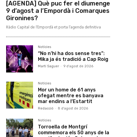
[AGENDA] Què puc fer el diumenge
9 d’agost a l’Empordà i Comarques
Gironines?
Ràdio Capital de l’Empordà et porta l’agenda definitiva
Notícies
“No n’hi ha dos sense tres”:
Mika ja és tradició a Cap Roig
Martí Saguer
-
9 d'agost de 2026
Notícies
Mor un home de 61 anys
ofegat mentre es banyava
mar endins a l’Estartit
Redacció
-
8 d'agost de 2026
Notícies
Torroella de Montgrí
commemora els 50 anys de la