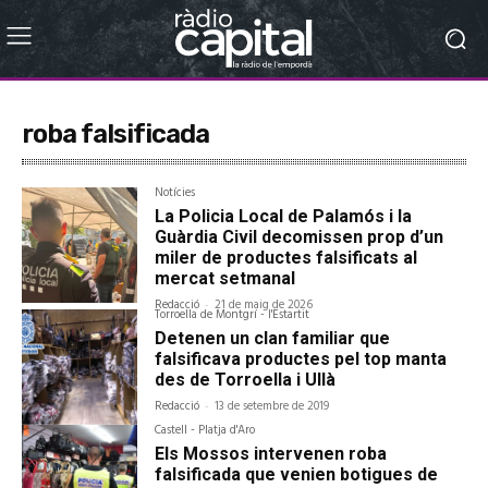
roba falsificada
Notícies
La Policia Local de Palamós i la
Guàrdia Civil decomissen prop d’un
miler de productes falsificats al
mercat setmanal
Redacció
-
21 de maig de 2026
Torroella de Montgrí - l'Estartit
Detenen un clan familiar que
falsificava productes pel top manta
des de Torroella i Ullà
Redacció
-
13 de setembre de 2019
Castell - Platja d'Aro
Els Mossos intervenen roba
falsificada que venien botigues de