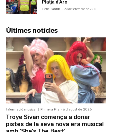
Platja d’Aro
Elena Santín
-
20 de setembre de 2018
Últimes notícies
Informació musical
Primera Fila
-
6 d'agost de 2026
Troye Sivan comença a donar
pistes de la seva nova era musical
amb ‘She’s The Best’