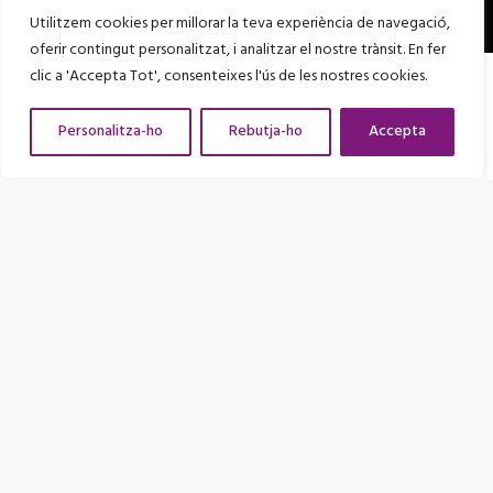
Utilitzem cookies per millorar la teva experiència de navegació,
oferir contingut personalitzat, i analitzar el nostre trànsit. En fer
Amb el suport de
clic a 'Accepta Tot', consenteixes l'ús de les nostres cookies.
Personalitza-ho
Rebutja-ho
Accepta
Entitat adherida