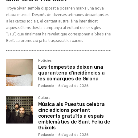
Troye Sivan sembla disposat a posar en marxa una nova
etapa musical. Després de diverses setmanes deixant pistes
a les xarxes socials, el cantant australià ha intensificat
aquests últims dies la campanya al voltant de les sigles
“STB”, que finalment ha revelat que corresponen a ‘She’s The
Best’. La promoció ja ha traspassat les xarxes
Notícies
Les tempestes deixen una
quarantena d’incidències a
les comarques de Girona
Redacció
-
6 d'agost de 2026
Cultura
Música als Puestus celebra
cinc edicions portant
concerts gratuïts a espais
emblemàtics de Sant Feliu de
Guíxols
Redacció
-
6 d'agost de 2026