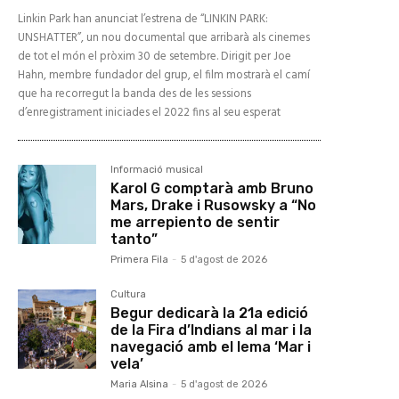
Linkin Park han anunciat l’estrena de “LINKIN PARK:
UNSHATTER”, un nou documental que arribarà als cinemes
de tot el món el pròxim 30 de setembre. Dirigit per Joe
Hahn, membre fundador del grup, el film mostrarà el camí
que ha recorregut la banda des de les sessions
d’enregistrament iniciades el 2022 fins al seu esperat
Informació musical
Karol G comptarà amb Bruno
Mars, Drake i Rusowsky a “No
me arrepiento de sentir
tanto”
Primera Fila
-
5 d'agost de 2026
Cultura
Begur dedicarà la 21a edició
de la Fira d’Indians al mar i la
navegació amb el lema ‘Mar i
vela’
Maria Alsina
-
5 d'agost de 2026