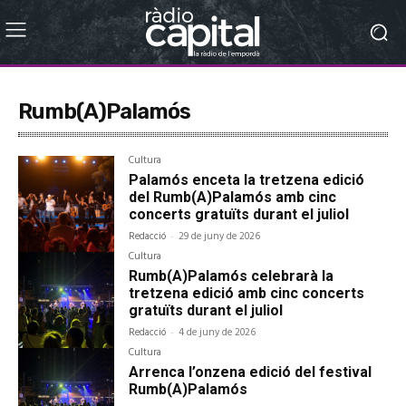
Rumb(A)Palamós
Cultura
Palamós enceta la tretzena edició
del Rumb(A)Palamós amb cinc
concerts gratuïts durant el juliol
Redacció
-
29 de juny de 2026
Cultura
Rumb(A)Palamós celebrarà la
tretzena edició amb cinc concerts
gratuïts durant el juliol
Redacció
-
4 de juny de 2026
Cultura
Arrenca l’onzena edició del festival
Rumb(A)Palamós