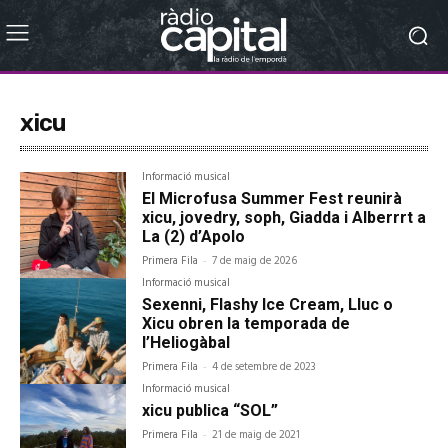
xicu
Informació musical
El Microfusa Summer Fest reunirà
xicu, jovedry, soph, Giadda i Alberrrt a
La (2) d’Apolo
Primera Fila
-
7 de maig de 2026
Informació musical
Sexenni, Flashy Ice Cream, Lluc o
Xicu obren la temporada de
l’Heliogàbal
Primera Fila
-
4 de setembre de 2023
Informació musical
xicu publica “SOL”
Primera Fila
-
21 de maig de 2021