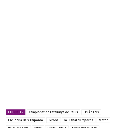
ETIQUETES
Campionat de Catalunya de Ral·lis
Els Àngels
Escuderia Baix Empordà
Girona
la Bisbal d'Empordà
Motor
Rally Empordà
ral·lis
Santa Pellaia
terracotta museu