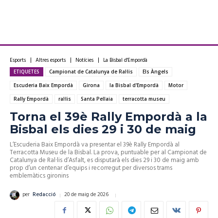
Esports
Altres esports
Notícies
La Bisbal d'Empordà
ETIQUETES
Campionat de Catalunya de Ral·lis
Els Àngels
Escuderia Baix Empordà
Girona
la Bisbal d'Empordà
Motor
Rally Empordà
ral·lis
Santa Pellaia
terracotta museu
Torna el 39è Rally Empordà a la
Bisbal els dies 29 i 30 de maig
L’Escuderia Baix Empordà va presentar el 39è Rally Empordà al
Terracotta Museu de la Bisbal. La prova, puntuable per al Campionat de
Catalunya de Ral·lis d’Asfalt, es disputarà els dies 29 i 30 de maig amb
prop d’un centenar d’equips i recorregut per diversos trams
emblemàtics gironins
20 de maig de 2026
per
Redacció