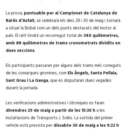
La prova,
puntuable per al Campionat de Catalunya de
Ral·lis d’Asfalt
, se celebrarà els dies 29 i 30 de maig i tornarà
a situar la Bisbal com un dels punts destacats del motor al
país. El ral·li tindrà un recorregut total de
340 quilòmetres,
amb 88 quilòmetres de trams cronometrats dividits en
dues seccions
.
Els participants passaran per alguns dels trams més coneguts
de les comarques gironines, com
Els Àngels, Santa Pellaia,
Sant Grau i La Ganga
, que es disputaran dues vegades
durant la jornada.
Les verificacions administratives i tècniques es faran
divendres 29 de maig a partir de les 15:30 h
a les
instal·lacions de Transports J. Solés. La sortida del primer
vehicle està prevista per
dissabte 30 de maig a les 9:22 h