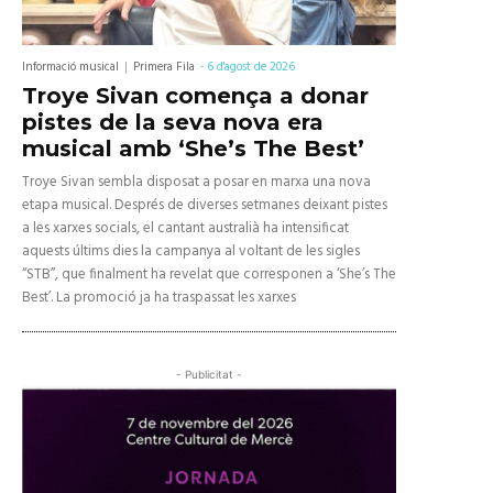
Informació musical
Primera Fila
-
6 d'agost de 2026
Troye Sivan comença a donar
pistes de la seva nova era
musical amb ‘She’s The Best’
Troye Sivan sembla disposat a posar en marxa una nova
etapa musical. Després de diverses setmanes deixant pistes
a les xarxes socials, el cantant australià ha intensificat
aquests últims dies la campanya al voltant de les sigles
“STB”, que finalment ha revelat que corresponen a ‘She’s The
Best’. La promoció ja ha traspassat les xarxes
- Publicitat -