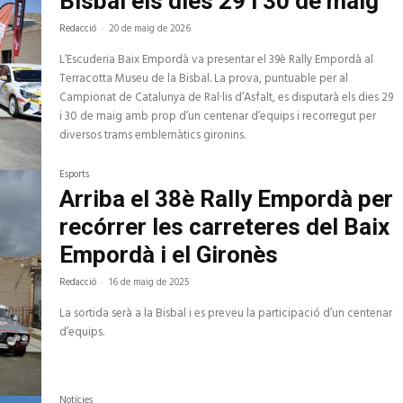
Bisbal els dies 29 i 30 de maig
Redacció
-
20 de maig de 2026
L’Escuderia Baix Empordà va presentar el 39è Rally Empordà al
Terracotta Museu de la Bisbal. La prova, puntuable per al
Campionat de Catalunya de Ral·lis d’Asfalt, es disputarà els dies 29
i 30 de maig amb prop d’un centenar d’equips i recorregut per
diversos trams emblemàtics gironins.
Esports
Arriba el 38è Rally Empordà per
recórrer les carreteres del Baix
Empordà i el Gironès
Redacció
-
16 de maig de 2025
La sortida serà a la Bisbal i es preveu la participació d’un centenar
d’equips.
Notícies