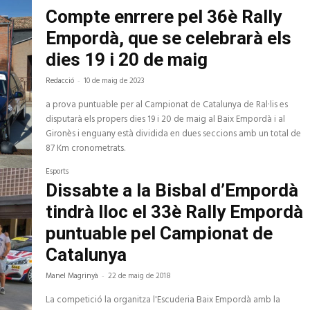
Compte enrrere pel 36è Rally
Empordà, que se celebrarà els
dies 19 i 20 de maig
Redacció
-
10 de maig de 2023
a prova puntuable per al Campionat de Catalunya de Ral·lis es
disputarà els propers dies 19 i 20 de maig al Baix Empordà i al
Gironès i enguany està dividida en dues seccions amb un total de
87 Km cronometrats.
Esports
Dissabte a la Bisbal d’Empordà
tindrà lloc el 33è Rally Empordà
puntuable pel Campionat de
Catalunya
Manel Magrinyà
-
22 de maig de 2018
La competició la organitza l'Escuderia Baix Empordà amb la