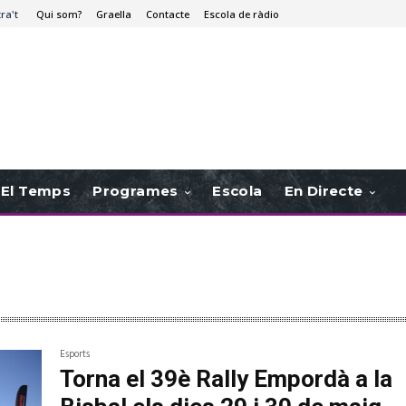
tra't
Qui som?
Graella
Contacte
Escola de ràdio
El Temps
Programes
Escola
En Directe
Esports
Torna el 39è Rally Empordà a la