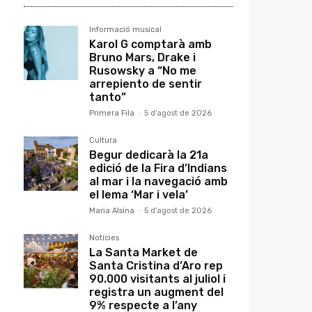
Informació musical
Karol G comptarà amb
Bruno Mars, Drake i
Rusowsky a “No me
arrepiento de sentir
tanto”
Primera Fila
-
5 d'agost de 2026
Cultura
Begur dedicarà la 21a
edició de la Fira d’Indians
al mar i la navegació amb
el lema ‘Mar i vela’
Maria Alsina
-
5 d'agost de 2026
Notícies
La Santa Market de
Santa Cristina d’Aro rep
90.000 visitants al juliol i
registra un augment del
9% respecte a l’any