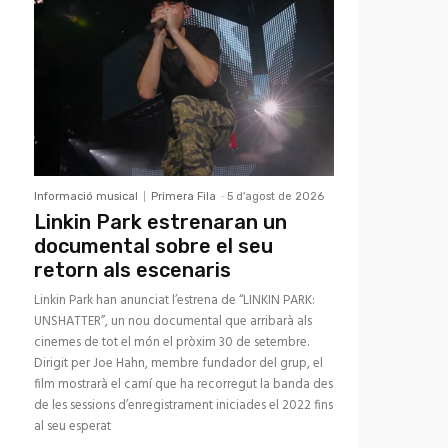
Informació musical
Primera Fila
-
5 d'agost de 2026
Linkin Park estrenaran un
documental sobre el seu
retorn als escenaris
Linkin Park han anunciat l’estrena de “LINKIN PARK:
UNSHATTER”, un nou documental que arribarà als
cinemes de tot el món el pròxim 30 de setembre.
Dirigit per Joe Hahn, membre fundador del grup, el
film mostrarà el camí que ha recorregut la banda des
de les sessions d’enregistrament iniciades el 2022 fins
al seu esperat