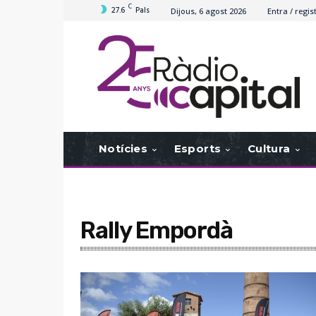
C
27.6
Pals
Dijous, 6 agost 2026
Entra / regis
Notícies
Esports
Cultura
Rally Empordà