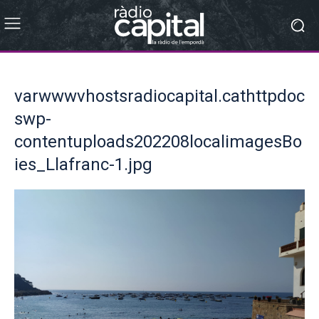
varwwwvhostsradiocapital.cathttpdoc
swp-
contentuploads202208localimagesBo
ies_Llafranc-1.jpg