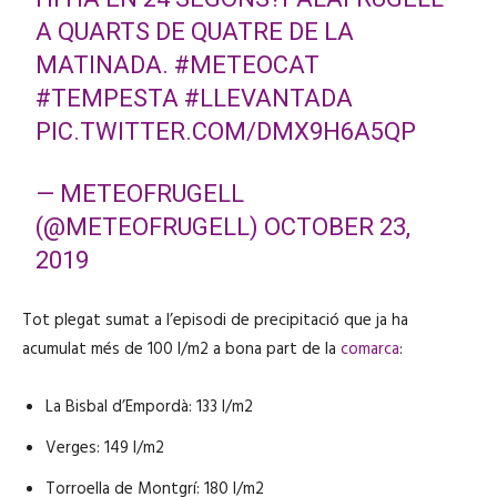
A QUARTS DE QUATRE DE LA
MATINADA.
#METEOCAT
#TEMPESTA
#LLEVANTADA
PIC.TWITTER.COM/DMX9H6A5QP
— METEOFRUGELL
(@METEOFRUGELL)
OCTOBER 23,
2019
Tot plegat sumat a l’episodi de precipitació que ja ha
acumulat més de 100 l/m2 a bona part de la
comarca
:
La Bisbal d’Empordà: 133 l/m2
Verges: 149 l/m2
Torroella de Montgrí: 180 l/m2