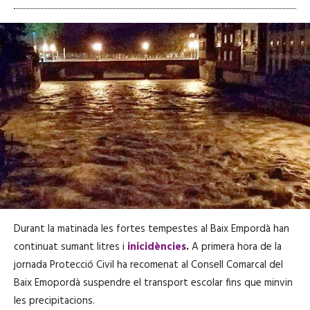
Durant la matinada les fortes tempestes al Baix Empordà han
continuat sumant litres i
inicidències
.
A primera hora de la
jornada Protecció Civil ha recomenat al Consell Comarcal del
Baix Emopordà suspendre el transport escolar fins que minvin
les precipitacions.