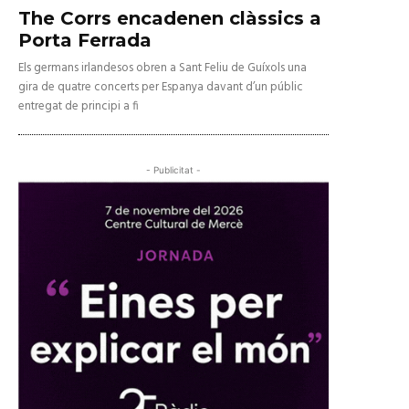
The Corrs encadenen clàssics a
Porta Ferrada
Els germans irlandesos obren a Sant Feliu de Guíxols una
gira de quatre concerts per Espanya davant d’un públic
entregat de principi a fi
- Publicitat -