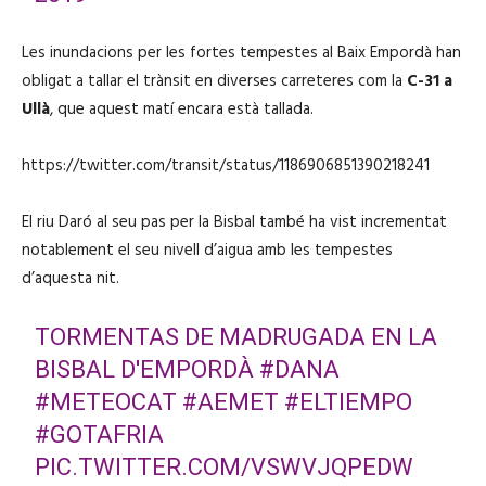
Les inundacions per les fortes tempestes al Baix Empordà han
obligat a tallar el trànsit en diverses carreteres com la
C-31 a
Ullà
, que aquest matí encara està tallada.
https://twitter.com/transit/status/1186906851390218241
El riu Daró al seu pas per la Bisbal també ha vist incrementat
notablement el seu nivell d’aigua amb les tempestes
d’aquesta nit.
TORMENTAS DE MADRUGADA EN LA
BISBAL D'EMPORDÀ
#DANA
#METEOCAT
#AEMET
#ELTIEMPO
#GOTAFRIA
PIC.TWITTER.COM/VSWVJQPEDW