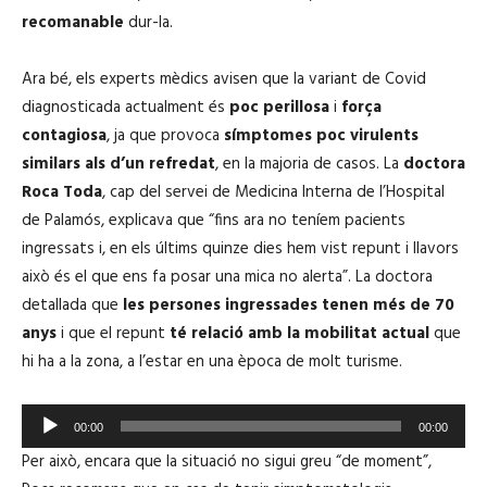
recomanable
dur-la.
Ara bé, els experts mèdics avisen que la variant de Covid
diagnosticada actualment és
poc perillosa
i
força
contagiosa
, ja que provoca
símptomes poc virulents
similars als d’un refredat
, en la majoria de casos. La
doctora
Roca Toda
, cap del servei de Medicina Interna de l’Hospital
de Palamós, explicava que “fins ara no teníem pacients
ingressats i, en els últims quinze dies hem vist repunt i llavors
això és el que ens fa posar una mica no alerta”. La doctora
detallada que
les persones ingressades tenen més de 70
anys
i que el repunt
té relació amb la mobilitat actual
que
hi ha a la zona, a l’estar en una època de molt turisme.
R
00:00
00:00
e
Per això, encara que la situació no sigui greu “de moment”,
p