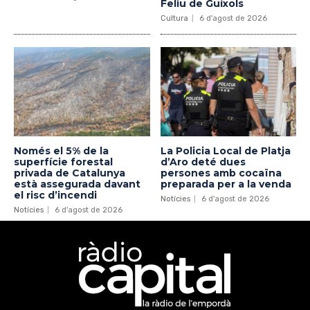
Feliu de Guíxols
Cultura
6 d'agost de 2026
Només el 5% de la
La Policia Local de Platja
superfície forestal
d’Aro deté dues
privada de Catalunya
persones amb cocaïna
està assegurada davant
preparada per a la venda
el risc d’incendi
Notícies
6 d'agost de 2026
Notícies
6 d'agost de 2026