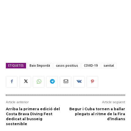
ETIQUETES
Baix Empordà
casos positius
COVID-19
sanitat
Article anterior
Article següent
Arriba la primera edició del
Begur i Cuba tornen a ballar
Costa Brava Diving Fest
plegats al ritme de la Fira
dedicat al busseig
d’Indians
sostenible