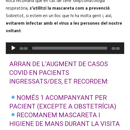
Roca recomana que en cas de tenir simptomatologia
r
respiratòria,
s’utilitzi la mascareta com a prevenció
.
o
Sobretot, si estem en un lloc que hi ha molta gent i, així,
d
evitarem infectar amb el virus a les persones del nostre
u
voltant
.
c
t
R
o
00:00
00:00
e
r
p
ARRAN DE L’AUGMENT DE CASOS
d
r
'
COVID EN PACIENTS
o
à
INGRESSATS/DES, ET RECORDEM:
d
u
u
d
NOMÉS 1 ACOMPANYANT PER
c
i
t
PACIENT (EXCEPTE A OBSTETRÍCIA)
o
o
RECOMANEM MASCARETA I
r
HIGIENE DE MANS DURANT LA VISITA
d