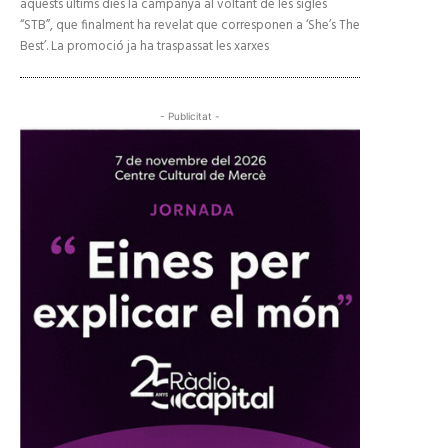
aquests últims dies la campanya al voltant de les sigles
“STB”, que finalment ha revelat que corresponen a ‘She’s The
Best’. La promoció ja ha traspassat les xarxes
- Publicitat -