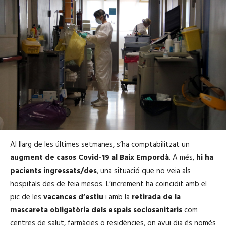
Al llarg de les últimes setmanes, s’ha comptabilitzat un
augment de casos Covid-19 al Baix Empordà
. A més,
hi ha
pacients ingressats/des
, una situació que no veia als
hospitals des de feia mesos. L’increment ha coincidit amb el
pic de les
vacances d’estiu
i amb la
retirada de la
mascareta obligatòria dels espais sociosanitaris
com
centres de salut, farmàcies o residències, on avui dia és només