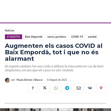
Notícies
ETIQUETES
Baix Empordà
casos positius
COVID-19
sanitat
Augmenten els casos COVID al
Baix Empordà, tot i que no és
alarmant
Els experts sanitaris fan una crida a utilitzar la mascareta en cas de tenir
símptomes, encara que els casos no són virulents
8 d'agost de 2023
per
Paula Brines i Blasco