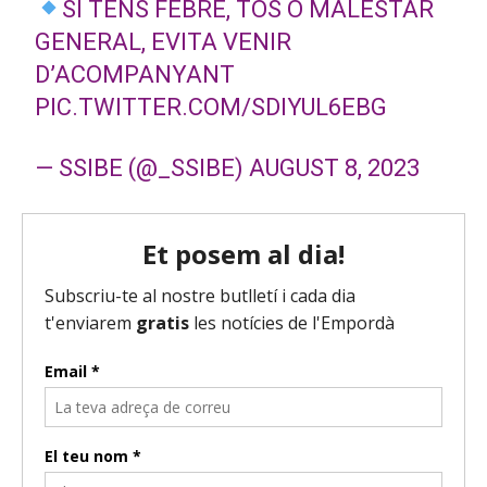
SI TENS FEBRE, TOS O MALESTAR
'
GENERAL, EVITA VENIR
à
D’ACOMPANYANT
u
PIC.TWITTER.COM/SDIYUL6EBG
d
i
o
— SSIBE (@_SSIBE)
AUGUST 8, 2023