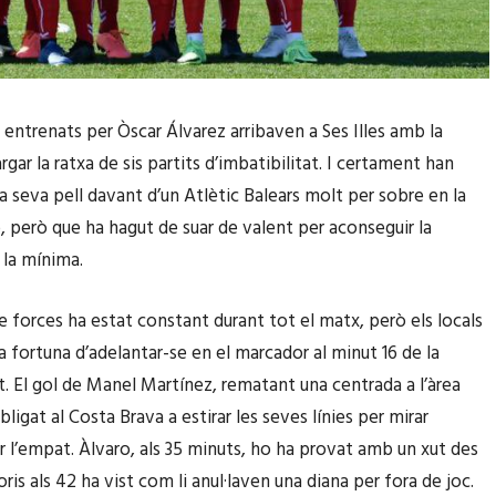
s entrenats per Òscar Álvarez arribaven a Ses Illes amb la
argar la ratxa de sis partits d’imbatibilitat. I certament han
la seva pell davant d’un Atlètic Balears molt per sobre en la
ó, però que ha hagut de suar de valent per aconseguir la
 la mínima.
de forces ha estat constant durant tot el matx, però els locals
a fortuna d’adelantar-se en el marcador al minut 16 de la
t. El gol de Manel Martínez, rematant una centrada a l’àrea
bligat al Costa Brava a estirar les seves línies per mirar
r l’empat. Àlvaro, als 35 minuts, ho ha provat amb un xut des
Boris als 42 ha vist com li anul·laven una diana per fora de joc.