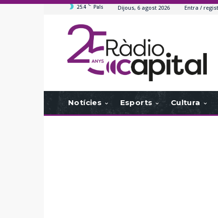
C
25.4
Pals
Dijous, 6 agost 2026
Entra / regis
Notícies
Esports
Cultura