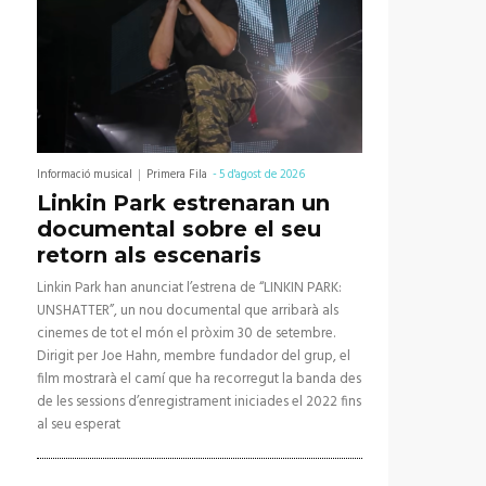
Informació musical
Primera Fila
-
5 d'agost de 2026
Linkin Park estrenaran un
documental sobre el seu
retorn als escenaris
Linkin Park han anunciat l’estrena de “LINKIN PARK:
UNSHATTER”, un nou documental que arribarà als
cinemes de tot el món el pròxim 30 de setembre.
Dirigit per Joe Hahn, membre fundador del grup, el
film mostrarà el camí que ha recorregut la banda des
de les sessions d’enregistrament iniciades el 2022 fins
al seu esperat