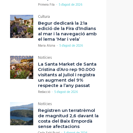
Primera Fila
-
5 d'agost de 2026
Cultura
Begur dedicarà la 21a
edició de la Fira d’Indians
al mar i la navegació amb
el lema ‘Mar i vela’
Maria Alsina
-
5 d'agost de 2026
Notícies
La Santa Market de Santa
Cristina d’Aro rep 90.000
visitants al juliol i registra
un augment del 9%
respecte a l’any passat
Redacció
-
5 d'agost de 2026
Notícies
Registren un terratrèmol
de magnitud 2,6 davant la
costa del Baix Empordà
sense afectacions