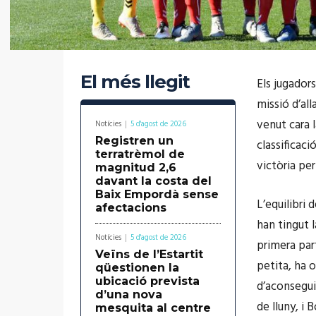
El més llegit
Els jugador
missió d’all
venut cara 
Notícies
5 d'agost de 2026
Registren un
classificaci
terratrèmol de
victòria per
magnitud 2,6
davant la costa del
Baix Empordà sense
L’equilibri 
afectacions
han tingut l
Notícies
5 d'agost de 2026
primera par
Veïns de l’Estartit
petita, ha o
qüestionen la
ubicació prevista
d’aconsegui
d’una nova
de lluny, i 
mesquita al centre