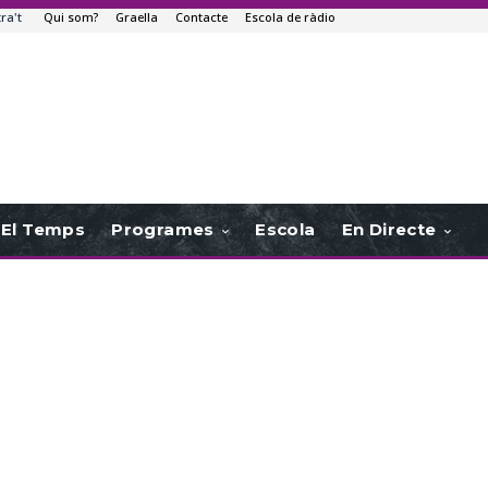
tra't
Qui som?
Graella
Contacte
Escola de ràdio
El Temps
Programes
Escola
En Directe