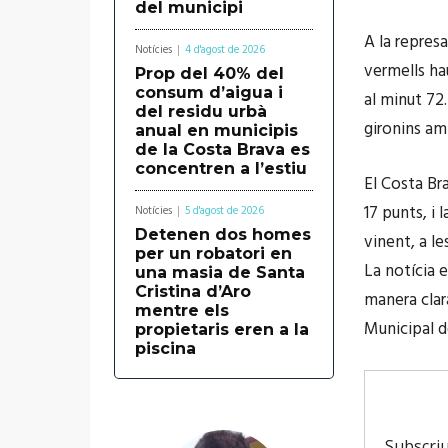
del municipi
A la represa
Notícies
4 d'agost de 2026
vermells ha
Prop del 40% del
consum d’aigua i
al minut 72.
del residu urbà
gironins am
anual en municipis
de la Costa Brava es
concentren a l’estiu
El Costa Br
17 punts, i 
Notícies
5 d'agost de 2026
Detenen dos homes
vinent, a les
per un robatori en
La notícia e
una masia de Santa
Cristina d’Aro
manera clara
mentre els
Municipal 
propietaris eren a la
piscina