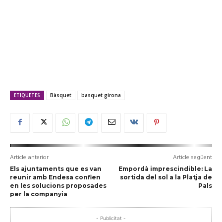
ETIQUETES
Bàsquet
basquet girona
Article anterior
Article següent
Els ajuntaments que es van
Empordà imprescindible: La
reunir amb Endesa confien
sortida del sol a la Platja de
en les solucions proposades
Pals
per la companyia
- Publicitat -